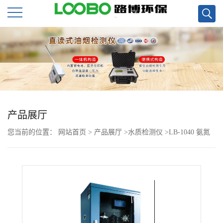
公
司
首
页
产品展厅
您当前的位置：
网站首页
>
产品展厅
>
水质检测仪
>
LB-1040 氨氮
公
在线监测仪现货
司
介
绍