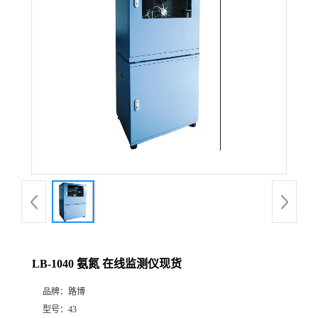
公
司
动
态
产
品
展
LB-1040 氨氮 在线监测仪现货
厅
品牌：
路博
证
型号：
43