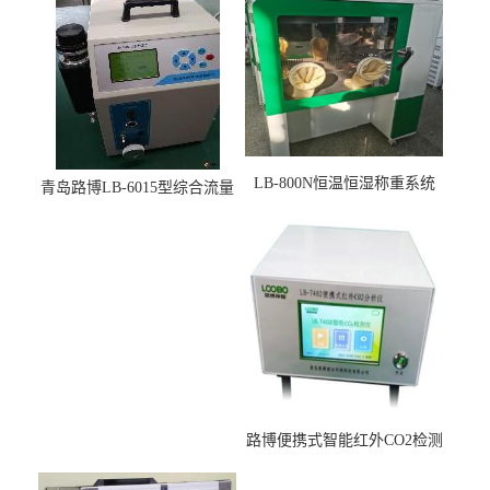
LB-800N恒温恒湿称重系统
青岛路博LB-6015型综合流量
适用于低浓度烟尘采样滤膜
压力校准仪现货
烘干后使用
路博便携式智能红外CO2检测
仪疾控公共场所LB-7402