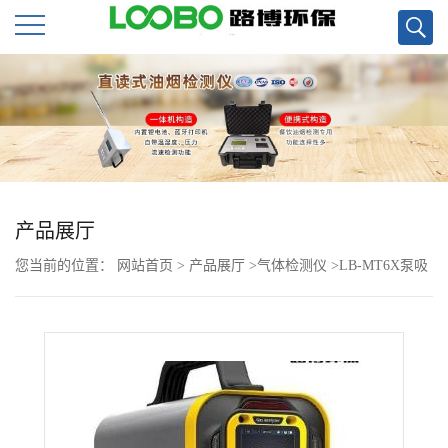
公
司
首
页
产品展厅
您当前的位置：
网站首页
>
产品展厅
>
气体检测仪
>
LB-MT6X泵吸
公
手提式六合一气体分析仪现货
司
介
绍