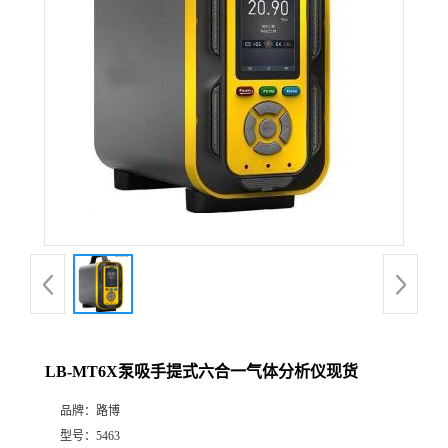
公
司
动
态
产
品
展
LB-MT6X泵吸手提式六合一气体分析仪现货
厅
品牌：
路博
证
型号：
5463