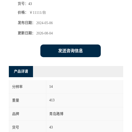
货号：
43
书
价格：
￥11111/台
发布日期：
2024-05-06
荣
更新日期：
2026-08-04
誉
发送咨询信息
联
系
产品详请
方
14
分辨率
式
413
重量
在
品牌
青岛路博
43
货号
线