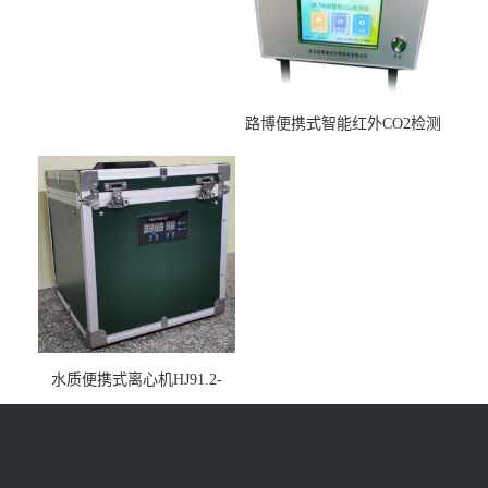
路博便携式智能红外CO2检测
仪疾控公共场所LB-7402
水质便携式离心机HJ91.2-
2022地表水总磷监测内置有
电池