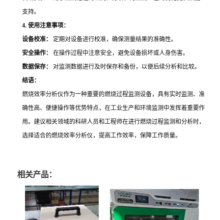
支持。
4. 使用注意事项：
设备校准：
定期对设备进行校准，确保测量结果的准确性。
安全操作：
在操作过程中注意安全，避免设备损坏或人身伤害。
数据保存：
对监测数据进行及时保存和备份，以便后续分析和比较。
结语：
燃烧效率分析仪作为一种重要的燃烧过程监测设备，具有实时监测、准
确性高、便捷操作等优势特点，在工业生产和环境监测中发挥着重要作
用。建议相关领域的科研人员和工程师在进行燃烧过程监测和分析时，
选择适合的燃烧效率分析仪，提高工作效率，保障工作质量。
相关产品：