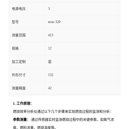
3
电源电压
留
testo 320
型号
言
413
测量范围
12
规格
加工定制
是
132
外形尺寸
42
测量精度
1. 工作原理：
燃烧效率分析仪通过以下几个步骤来实现燃烧过程的监测和分析：
参数测量：
通过传感器实时监测燃烧过程中的关键参数，如氧气浓
度、燃料流量、燃烧温度等。