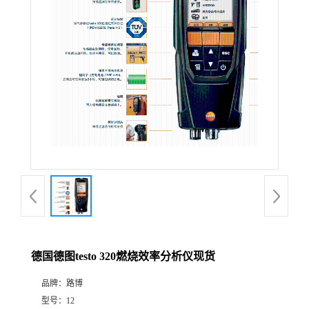
公
司
动
态
产
品
展
德国德图testo 320燃烧效率分析仪现货
厅
品牌：
路博
证
型号：
12