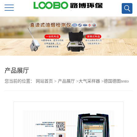
公
司
首
页
产品展厅
您当前的位置：
网站首页
>
产品展厅
>
大气采样器
>
德国德图testo
公
320燃烧效率分析仪现货
司
介
绍