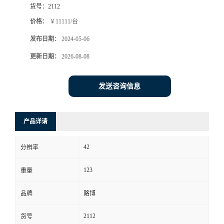
货号：
2112
书
价格：
￥11111/台
发布日期：
2024-05-06
荣
更新日期：
2026-08-08
誉
发送咨询信息
联
系
产品详请
方
42
分辨率
式
123
重量
在
品牌
路博
2112
货号
线