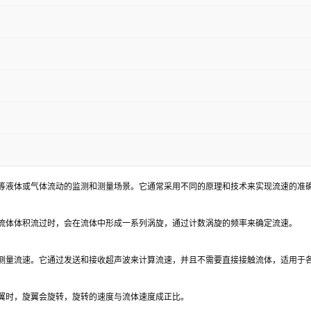
等液体或气体流动的监测和测量场景。它通常采用不同的原理和技术来实现流速的准
流体体积流过时，会在流体中形成一系列涡旋，通过计数涡旋的频率来确定流速。
测量流速。它通过发送和接收超声波来计算流速，并且不需要直接接触流体，适用于
翼时，旋翼会旋转，旋转的速度与流体速度成正比。