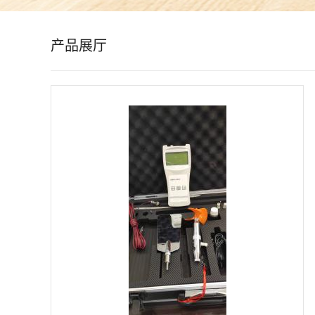
公
产品展厅
司
动
态
产
品
展
厅
证