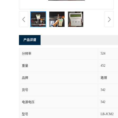
书
荣
誉
产品详请
联
524
分辨率
系
452
重量
方
品牌
路博
式
542
货号
在
542
电源电压
LB-JCM2
型号
线