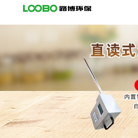
公
司
首
页
公
司
介
绍