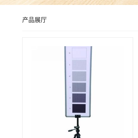
公
产品展厅
司
动
态
产
品
展
厅
证