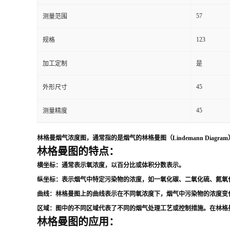
57
测量范围
留
123
规格
言
加工定制
是
45
外形尺寸
45
测量精度
林格曼烟气浓度图，通常指的是烟气的林格曼图（Lindemann Di
林格曼图的特点：
横坐标
：通常表示氧浓度，以百分比或体积分数表示。
纵坐标
：表示烟气中特定污染物的浓度，如一氧化碳、二氧化硫、氮氧
曲线
：林格曼图上的曲线表示在不同氧浓度下，烟气中污染物的浓度变
区域
：图中的不同区域代表了不同的烟气处理工艺或控制措施。在林格
林格曼图的应用：