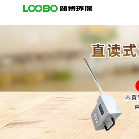
公
司
首
页
公
司
介
绍