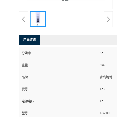
书
荣
誉
产品详请
联
32
分辨率
系
354
重量
方
品牌
青岛路博
式
123
货号
在
12
电源电压
LB-800
型号
线