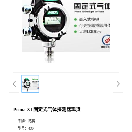
公
司
动
态
产
品
展
Prima XI 固定式气体探测器现货
厅
品牌：
路博
证
型号：
436