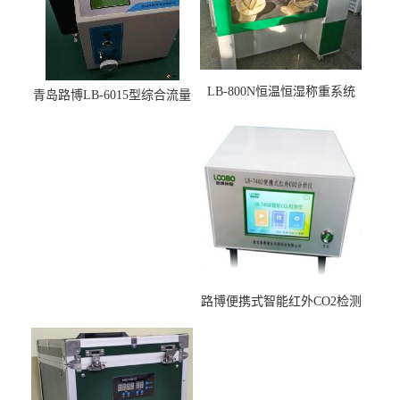
LB-800N恒温恒湿称重系统
青岛路博LB-6015型综合流量
适用于低浓度烟尘采样滤膜
压力校准仪现货
烘干后使用
路博便携式智能红外CO2检测
仪疾控公共场所LB-7402