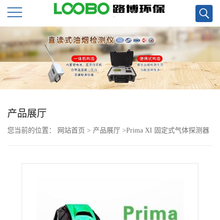
公
司
首
页
产品展厅
您当前的位置：
网站首页
>
产品展厅
>
Prima XI 固定式气体探测器
公
现货
司
介
绍