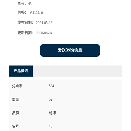
货号：
43
书
价格：
￥1111/台
发布日期：
2024-05-23
荣
更新日期：
2026-08-04
誉
发送咨询信息
联
系
产品详请
方
534
分辨率
式
52
重量
在
品牌
路博
43
货号
线