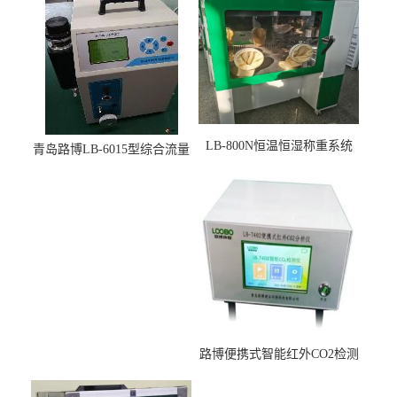
LB-800N恒温恒湿称重系统
青岛路博LB-6015型综合流量
适用于低浓度烟尘采样滤膜
压力校准仪现货
烘干后使用
路博便携式智能红外CO2检测
仪疾控公共场所LB-7402