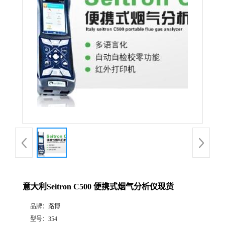
公
司
动
态
产
品
展
意大利Seitron C500 便携式烟气分析仪现货
厅
品牌：
路博
证
型号：
354