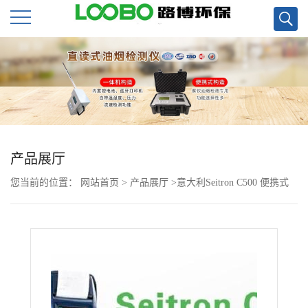
公
司
首
页
产品展厅
您当前的位置：
网站首页
>
产品展厅
>
意大利Seitron C500 便携式
公
烟气分析仪现货
司
介
绍