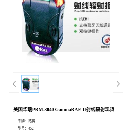
公
司
动
态
产
品
展
美国华瑞PRM-3040 GammaRAE II射线辐射现货
厅
品牌：
路博
证
型号：
452