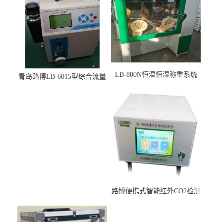
LB-800N恒温恒湿称重系统
青岛路博LB-6015型综合流量
适用于低浓度烟尘采样滤膜
压力校准仪现货
烘干后使用
路博便携式智能红外CO2检测
仪疾控公共场所LB-7402