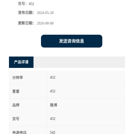
货号：
452
书
发布日期：
2024-05-28
更新日期：
2026-08-08
荣
誉
发送咨询信息
联
产品详请
系
452
分辨率
方
452
重量
式
品牌
路博
在
452
货号
线
542
电源电压