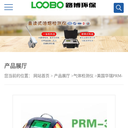
公
司
首
页
产品展厅
您当前的位置：
网站首页
>
产品展厅
>
气体检测仪
>
美国华瑞PRM-
公
3040 GammaRAE II射线辐射现货
司
介
绍