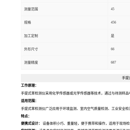
45
测量范围
留
456
规格
言
加工定制
是
66
外形尺寸
687
测量精度
手提
工作原理：
手提式苯检测仪采用化学传感器或光学传感器等技术，通过与待测样品
适用范围：
手提式苯检测仪广泛应用于环境监测、室内空气质量检测、工业安全检
特点：
便携式设计：
设备体积小巧、重量轻，便于携带和操作，适用于现场检