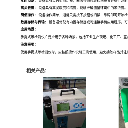
实时监测：
设备具有实时监测功能，能够快速获取检测结果并进行及时
高灵敏度：
设备具有高灵敏度和精度，能够准确测量环境中的苯浓度。
简便操作：
设备操作简单，通常只需按下按钮或扫描二维码即可开始检
数据存储与传输：
设备通常配有内置存储器或可连接手机应用程序，可
应用场景：
手提式苯检测仪广泛应用于各种场景，包括工业生产现场、化工厂、室
注意事项：
使用手提式苯检测仪时，应按照操作说明正确使用，避免接触样品并注
相关产品：