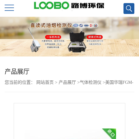
公
司
首
页
产品展厅
您当前的位置：
网站首页
>
产品展厅
>
气体检测仪
>
美国华瑞FGM-
公
200X有机气体探测器现货
司
介
绍