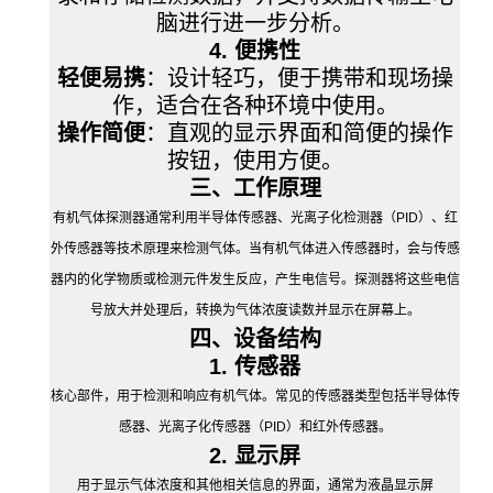
脑进行进一步分析。
4. 便携性
轻便易携
：设计轻巧，便于携带和现场操
作，适合在各种环境中使用。
操作简便
：直观的显示界面和简便的操作
按钮，使用方便。
三、工作原理
有机气体探测器通常利用半导体传感器、光离子化检测器（PID）、红
外传感器等技术原理来检测气体。当有机气体进入传感器时，会与传感
器内的化学物质或检测元件发生反应，产生电信号。探测器将这些电信
号放大并处理后，转换为气体浓度读数并显示在屏幕上。
四、设备结构
1. 传感器
核心部件，用于检测和响应有机气体。常见的传感器类型包括半导体传
感器、光离子化传感器（PID）和红外传感器。
2. 显示屏
用于显示气体浓度和其他相关信息的界面，通常为液晶显示屏