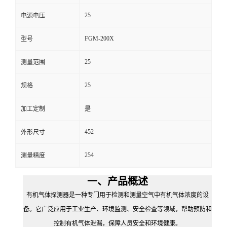
25
电源电压
留
FGM-200X
型号
言
25
测量范围
25
规格
加工定制
是
452
外形尺寸
254
测量精度
一、产品概述
有机气体探测器是一种专门用于检测和测量空气中有机气体浓度的设
备。它广泛应用于工业生产、环境监测、安全检查等领域，帮助预防和
控制有机气体泄漏，保障人员安全和环境健康。