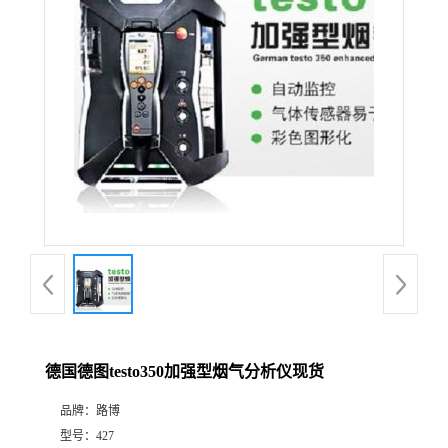
公
司
动
态
产
品
展
德国德图testo350加强型烟气分析仪现货
厅
品牌：
路博
证
型号：
427