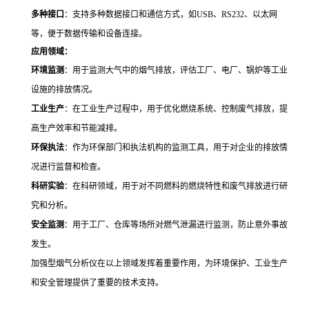
多种接口
：支持多种数据接口和通信方式，如USB、RS232、以太网
等，便于数据传输和设备连接。
应用领域：
环境监测
：用于监测大气中的烟气排放，评估工厂、电厂、锅炉等工业
设施的排放情况。
工业生产
：在工业生产过程中，用于优化燃烧系统、控制废气排放，提
高生产效率和节能减排。
环保执法
：作为环保部门和执法机构的监测工具，用于对企业的排放情
况进行监督和检查。
科研实验
：在科研领域，用于对不同燃料的燃烧特性和废气排放进行研
究和分析。
安全监测
：用于工厂、仓库等场所对燃气泄漏进行监测，防止意外事故
发生。
加强型烟气分析仪在以上领域发挥着重要作用，为环境保护、工业生产
和安全管理提供了重要的技术支持。