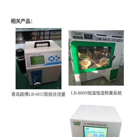
相关产品：
LB-800N恒温恒湿称重系统
青岛路博LB-6015型综合流量
适用于低浓度烟尘采样滤膜
压力校准仪现货
烘干后使用