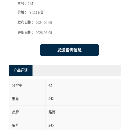
货号：
245
书
价格：
￥1111/台
发布日期：
2024-06-06
荣
更新日期：
2026-08-08
誉
发送咨询信息
联
系
产品详请
方
42
分辨率
式
542
重量
在
品牌
路博
245
货号
线