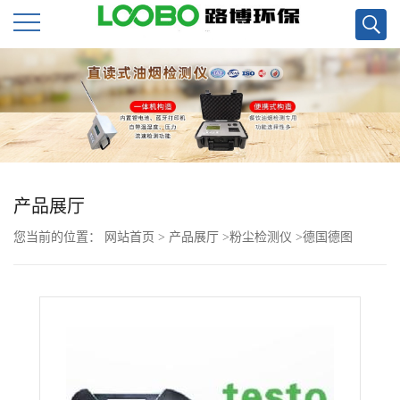
公
司
首
页
产品展厅
您当前的位置：
网站首页
>
产品展厅
>
粉尘检测仪
>
德国德图
公
testo350加强型烟气分析仪现货
司
介
绍