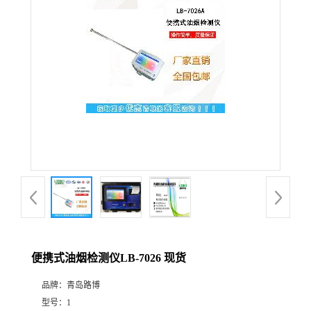
公
司
动
态
产
品
展
便携式油烟检测仪LB-7026 现货
厅
品牌：
青岛路博
证
型号：
1