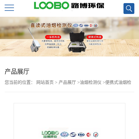
公
司
首
页
产品展厅
您当前的位置：
网站首页
>
产品展厅
>
油烟检测仪
>
便携式油烟检
公
测仪LB-7026 现货
司
介
绍