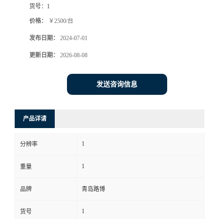
货号：
1
书
价格：
￥2500/台
发布日期：
2024-07-01
荣
更新日期：
2026-08-08
誉
发送咨询信息
联
系
产品详请
方
1
分辨率
式
1
重量
在
品牌
青岛路博
1
货号
线