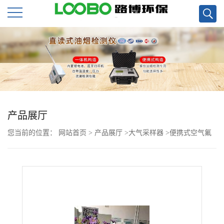
公
司
首
页
产品展厅
您当前的位置：
网站首页
>
产品展厅
>
大气采样器
>
便携式空气氟
公
化物采样器LB-2070升级后的好处现货
司
介
绍