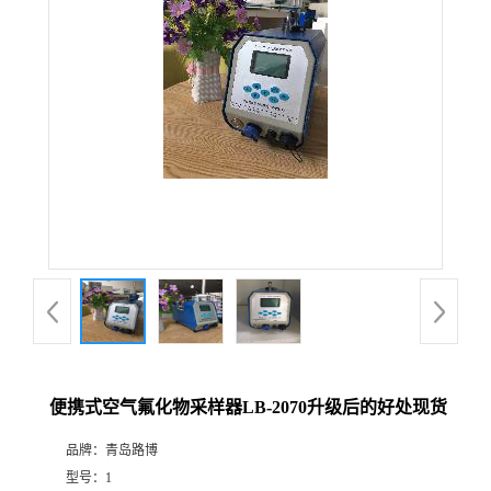
公
司
动
态
产
品
展
便携式空气氟化物采样器LB-2070升级后的好处现货
厅
品牌：
青岛路博
证
型号：
1