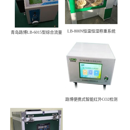
LB-800N恒温恒湿称重系统
青岛路博LB-6015型综合流量
适用于低浓度烟尘采样滤膜
压力校准仪现货
烘干后使用
路博便携式智能红外CO2检测
仪疾控公共场所LB-7402