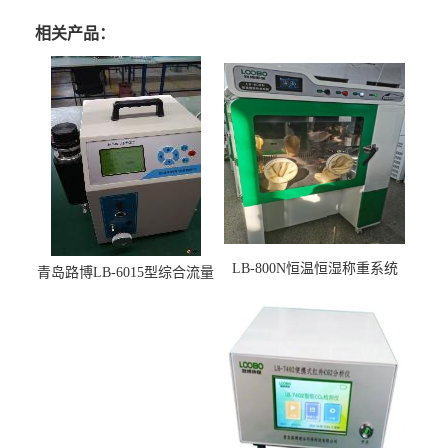
相关产品：
LB-800N恒温恒湿称重系统
青岛路博LB-6015型综合流量
适用于低浓度烟尘采样滤膜
压力校准仪现货
烘干后使用