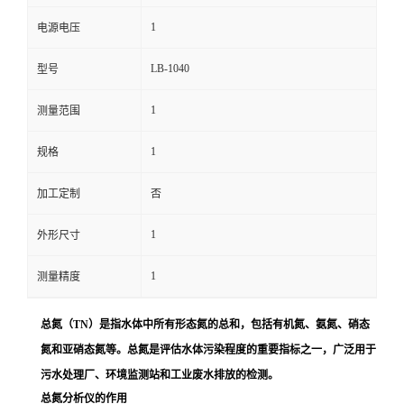
1
电源电压
留
LB-1040
型号
言
1
测量范围
1
规格
加工定制
否
1
外形尺寸
1
测量精度
总氮（TN）是指水体中所有形态氮的总和，包括有机氮、氨氮、硝态
氮和亚硝态氮等。总氮是评估水体污染程度的重要指标之一，广泛用于
污水处理厂、环境监测站和工业废水排放的检测。
总氮分析仪的作用