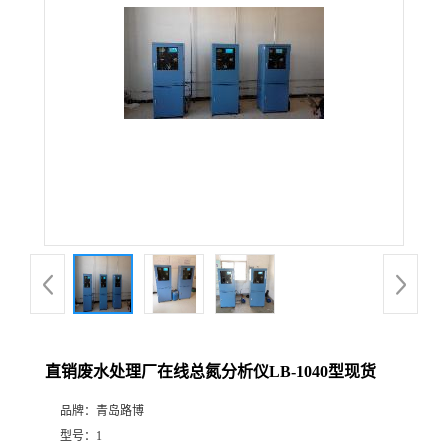
公
司
动
态
产
品
展
直销废水处理厂在线总氮分析仪LB-1040型现货
厅
品牌：
青岛路博
证
型号：
1