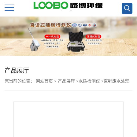
公
司
首
页
产品展厅
您当前的位置：
网站首页
>
产品展厅
>
水质检测仪
>
直销废水处理
公
厂在线总氮分析仪LB-1040型现货
司
介
绍