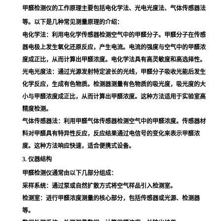
甲醛检测仪的工作原理主要包括电化学法、光电光度法、气体传感器法
等。以下是几种常见测量原理的介绍：
电化学法
：利用电化学传感器检测空气中的甲醛分子。甲醛分子在传感
器电极上发生氧化还原反应，产生电流。电流的强度与空气中的甲醛浓
度成正比，从而计算出甲醛浓度。电化学法具有高灵敏度和高选择性。
光电光度法
：通过光源发射特定波长的光线，甲醛分子吸收光能后发生
化学反应，生成有色物质。检测器测量有色物质的吸光度，吸光度的大
小与甲醛浓度成正比，从而计算出甲醛浓度。这种方法适用于实验室高
精度检测。
气体传感器法
：利用甲醛气体传感器检测空气中的甲醛浓度。传感器材
料对甲醛具有特异性反应，反应结果通过电信号的变化来表示甲醛浓
度。这种方法响应快速，适合便携式设备。
3. 仪器结构
甲醛检测仪通常由以下几部分组成：
采样系统
：通过泵或自然扩散方式将空气样品引入检测室。
检测室
：进行甲醛浓度测量的核心部分，包括传感器或光源、检测器
等。