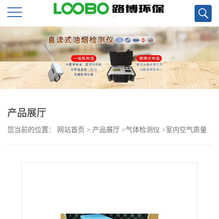
公
司
首
页
产品展厅
您当前的位置：
网站首页
>
产品展厅
>
气体检测仪
>
室内空气质量
公
检测美国 4160系列的甲醛检测仪现货
司
介
绍