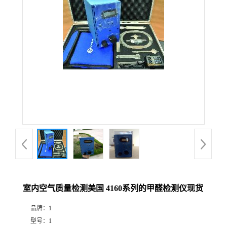
公
司
动
态
产
品
展
室内空气质量检测美国 4160系列的甲醛检测仪现货
厅
品牌：
1
证
型号：
1