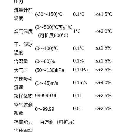
压力
流量计前
(-30～150)℃
0.1℃
≤±1.5℃
温度
(0～500)℃可扩展
烟气温度
1℃
≤±3.0℃
（可扩展800℃）
干、湿球
≤±1.5%
(0～100)℃
0.1℃
温度
0.1%
≤±1.5%
含湿量
(0～60)%
0.1kPa
≤±2.5%
大气压
(50～130)kPa
等速吸引
0.1m/s
≤±4.0%
(1～45)m/s
流速
999999.9L
0.1L
≤±2.5%
采样体积
空气过剩
0.01
≤±2.5%
0～99.99
系数
存储能力
一百万组（可扩展）
等速跟踪