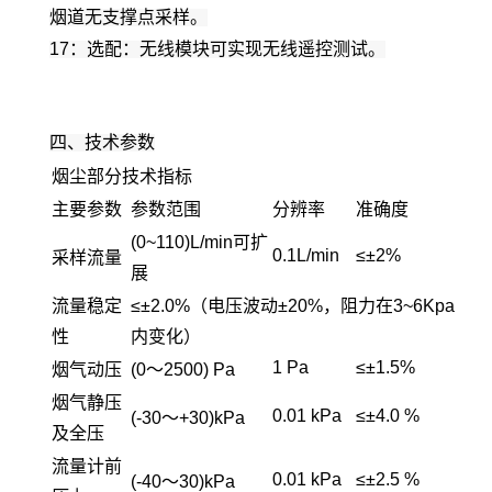
烟道无支撑点采样。
17：选配：无线模块可实现无线遥控测试。
四、技术参数
烟尘部分技术指标
主要参数
参数范围
分辨率
准确度
(0~110)L/min可扩
0.1L/min
≤±2%
采样流量
展
流量稳定
≤±2.0%（电压波动±20%，阻力在3~6Kpa
性
内变化）
1 Pa
≤±1.5%
烟气动压
(0～2500) Pa
烟气静压
0.01 kPa
≤±4.0 %
(-30～+30)kPa
及全压
流量计前
0.01 kPa
≤±2.5 %
(-40～30)kPa