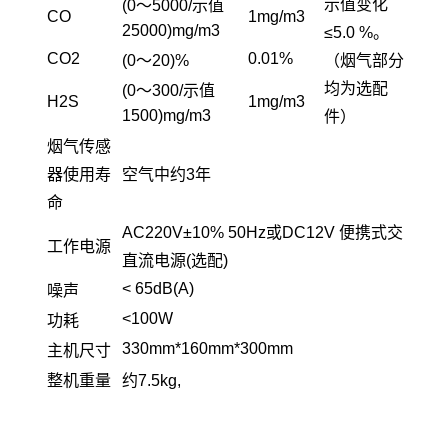
示值变化
(0～5000/示值
CO
1mg/m3
25000)mg/m3
≤5.0 %。
CO
2
0.01%
(0～20)%
（烟气部分
均为选配
(0～300/示值
H
2
S
1mg/m3
1500)mg/m3
件）
烟气传感
器使用寿
空气中约3年
命
AC220V±10% 50Hz或DC12V 便携式交
工作电源
直流电源(选配)
< 65dB(A)
噪声
<100W
功耗
330mm*160mm*300mm
主机尺寸
整机重量
约7.5kg,