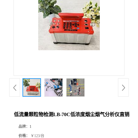
公
司
动
态
产
品
展
低流量颗粒物检测LB-70C低浓度烟尘烟气分析仪直销
厅
品牌：
1
证
价格：
￥123/台