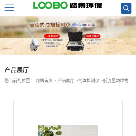
公
司
首
页
产品展厅
您当前的位置：
网站首页
>
产品展厅
>
气体检测仪
>
低流量颗粒物
公
检测LB-70C低浓度烟尘烟气分析仪直销
司
介
绍