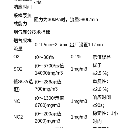
≤4s
响应时间
采样泵负
阻力为30kPa时，流量≥80L/min
载能力
烟气部分技术指标
烟气采样
0.1L/min~2L/min,出厂设置1 L/min
流量
O
2
0.1%
(0～30)%
示值误差：
优于
(0～5700/示值
SO
2
1mg/m3
14000)mg/m3
±2.5 %；
重复性：
低SO2(选
(0～286/示值
700)mg/m3
≤2.0 %；
配）
响应时间：
(0～1300/示值
NO
1mg/m3
6700)mg/m3
≤90s；
稳定性：1小
(0～200/示值
NO
2
1mg/m3
2000)mg/m3
时内