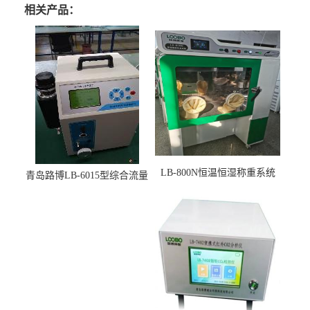
相关产品：
LB-800N恒温恒湿称重系统
青岛路博LB-6015型综合流量
适用于低浓度烟尘采样滤膜
压力校准仪现货
烘干后使用