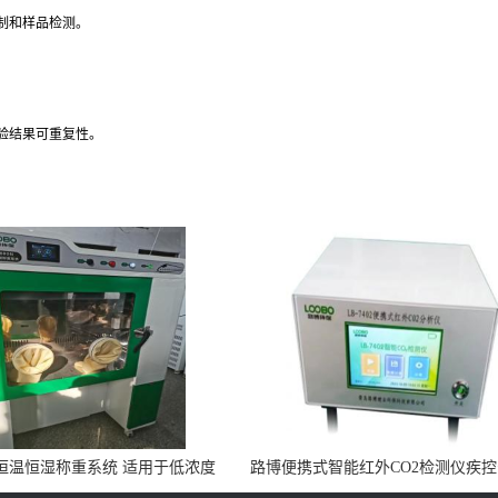
制和样品检测。
验结果可重复性。
0N恒温恒湿称重系统 适用于低浓度
路博便携式智能红外CO2检测仪疾
烟尘采样滤膜烘干后使用
所LB-7402