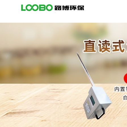
公
司
首
页
公
司
介
绍