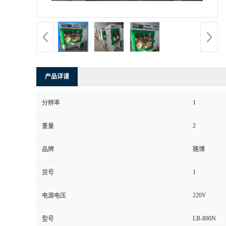
书
荣
誉
产品详请
联
1
分辨率
系
2
重量
方
品牌
路博
式
1
货号
在
220V
电源电压
LB-800N
型号
线