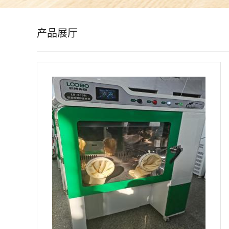
公
产品展厅
司
动
态
产
品
展
厅
证