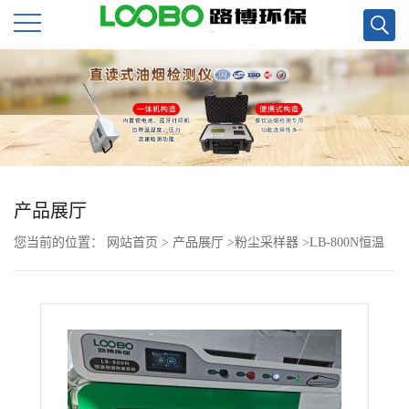
公
司
首
页
产品展厅
您当前的位置：
网站首页
>
产品展厅
>
粉尘采样器
>
LB-800N恒温
公
恒湿称重系统价格
司
介
绍