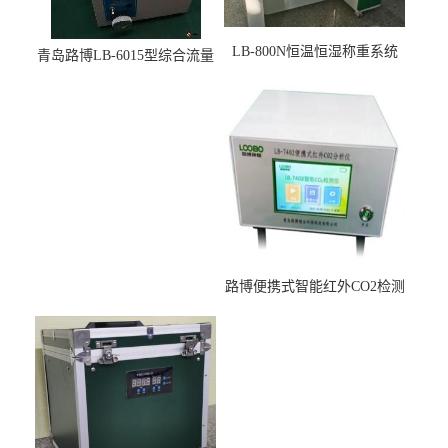
LB-800N恒温恒湿称重系统
青岛路博LB-6015型综合流量
适用于低浓度烟尘采样滤膜
压力校准仪现货
烘干后使用
路博便携式智能红外CO2检测
仪疾控公共场所LB-7402