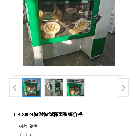
公
司
动
态
产
品
展
LB-800N恒温恒湿称重系统价格
厅
品牌：
路博
证
型号：
2