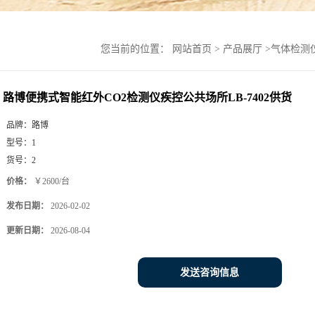
您当前的位置：
网站首页
>
产品展厅
>
气体检测
路博便携式智能红外CO2检测仪疾控公共场所LB-7402供货
品牌：
路博
型号：
1
货号：
2
价格：
￥2600/台
发布日期：
2026-02-02
更新日期：
2026-08-04
发送咨询信息