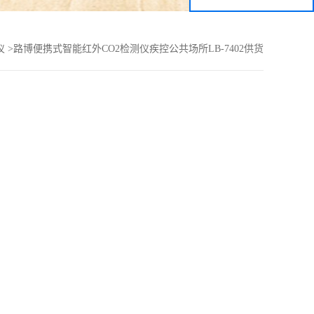
仪
>
路博便携式智能红外CO2检测仪疾控公共场所LB-7402供货