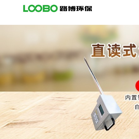
公
司
首
页
公
司
介
绍