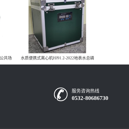
控公共场
水质便携式离心机HJ91.2-2022地表水总磷
监测内置有电池
服务咨询热线
0532-80686730