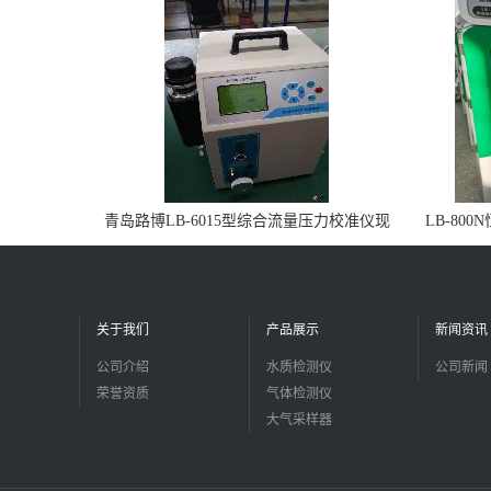
青岛路博LB-6015型综合流量压力校准仪现
LB-80
货
关于我们
产品展示
新闻资讯
公司介绍
水质检测仪
公司新闻
荣誉资质
气体检测仪
大气采样器