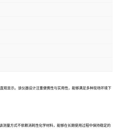
测与直观显示。该仪器设计注重便携性与实用性，能够满足多种现场环境下
。该测量方式不依赖消耗性化学材料，能够在长期使用过程中保持稳定的