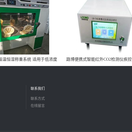
0N恒温恒湿称重系统 适用于低浓度
路博便携式智能红外CO2检测仪疾
烟尘采样滤膜烘干后使用
所LB-7402
联系我们
联系方式
在线留言