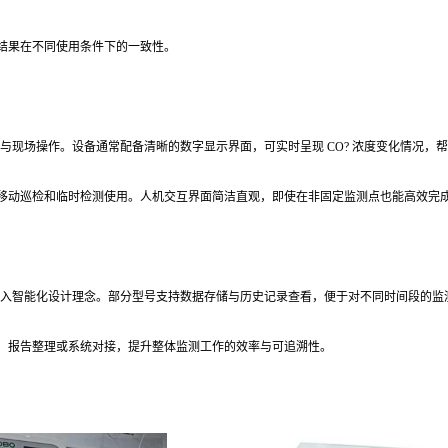
结果在不同使用条件下的一致性。
带与现场操作。设备通常配备清晰的数字显示界面，可实时呈现 CO? 浓度变化情况，
移动巡检和临时检测使用。人机交互界面简洁直观，即使在非固定监测点也能高效完
上引入智能化设计理念。部分型号支持数据存储与历史记录查看，便于对不同时间段的监
、报告整理或系统对接，提升整体监测工作的效率与可追溯性。