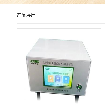
公
产品展厅
司
动
态
产
品
展
厅
证