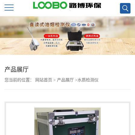
公
司
首
页
产品展厅
您当前的位置：
网站首页
>
产品展厅
>
水质检测仪
公
司
介
绍