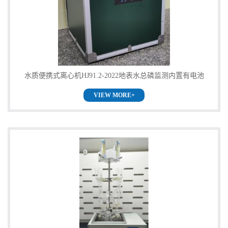
公
司
动
水质便携式离心机HJ91.2-2022地表水总磷监测内置有电池
态
VIEW MORE+
产
品
展
厅
证