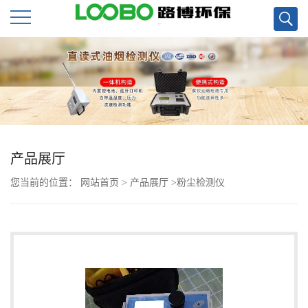
公
司
首
页
产品展厅
您当前的位置：
网站首页
>
产品展厅
>
粉尘检测仪
公
司
介
绍