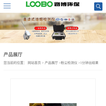
公
司
首
页
产品展厅
您当前的位置：
网站首页
>
产品展厅
>
粉尘检测仪
>
1分钟出结果
公
LD-5微电脑粉尘检测仪直销
司
介
绍