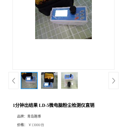
公
司
动
态
产
品
展
1分钟出结果 LD-5微电脑粉尘检测仪直销
厅
品牌：
青岛路博
证
价格：
￥13000/台