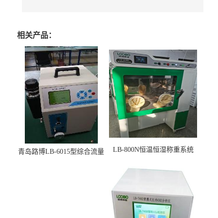
相关产品：
LB-800N恒温恒湿称重系统
青岛路博LB-6015型综合流量
适用于低浓度烟尘采样滤膜
压力校准仪现货
烘干后使用