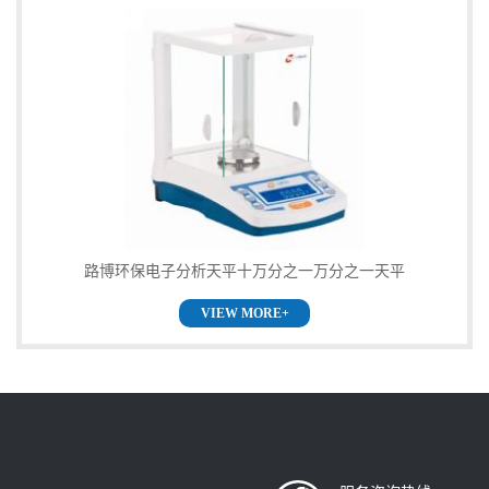
路博环保电子分析天平十万分之一万分之一天平
VIEW MORE+