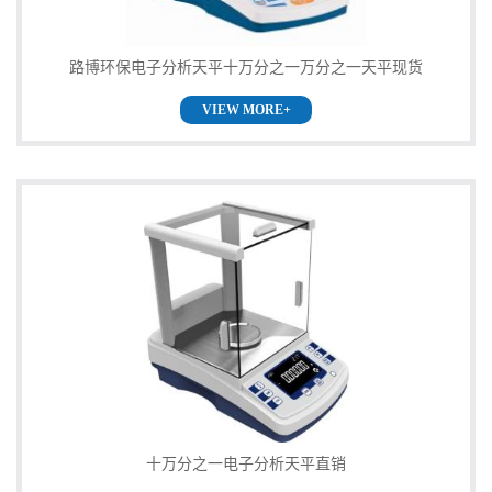
书
路博环保电子分析天平十万分之一万分之一天平现货
荣
VIEW MORE+
誉
联
系
方
式
在
十万分之一电子分析天平直销
线