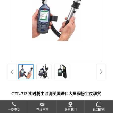
公
司
动
态
产
品
展
CEL-712 实时粉尘监测英国进口大量程粉尘仪现货
厅
品牌：
青岛路博
证
一键电话
在线留言
联系我们
返回首页
型号：
1