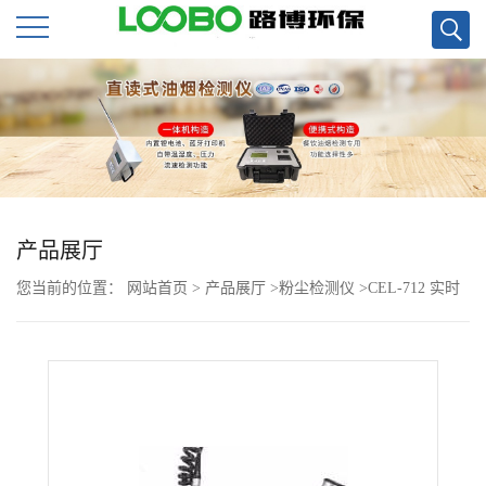
公
司
首
页
产品展厅
您当前的位置：
网站首页
>
产品展厅
>
粉尘检测仪
>
CEL-712 实时
公
粉尘监测英国进口大量程粉尘仪现货
司
介
绍