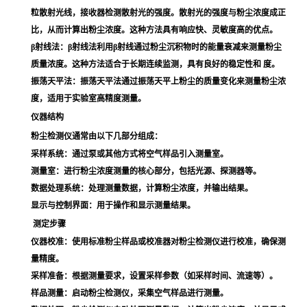
粒散射光线，接收器检测散射光的强度。散射光的强度与粉尘浓度成正
比，从而计算出粉尘浓度。这种方法具有响应快、灵敏度高的优点。
β射线法
：β射线法利用β射线通过粉尘沉积物时的能量衰减来测量粉尘
质量浓度。这种方法适合于长期连续监测，具有良好的稳定性和 度。
振荡天平法
：振荡天平法通过振荡天平上粉尘的质量变化来测量粉尘浓
度，适用于实验室高精度测量。
仪器结构
粉尘检测仪通常由以下几部分组成：
采样系统
：通过泵或其他方式将空气样品引入测量室。
测量室
：进行粉尘浓度测量的核心部分，包括光源、探测器等。
数据处理系统
：处理测量数据，计算粉尘浓度，并输出结果。
显示与控制界面
：用于操作和显示测量结果。
测定步骤
仪器校准
：使用标准粉尘样品或校准器对粉尘检测仪进行校准，确保测
量精度。
采样准备
：根据测量要求，设置采样参数（如采样时间、流速等）。
样品测量
：启动粉尘检测仪，采集空气样品进行测量。