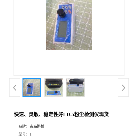
公
司
动
态
产
品
展
快速、灵敏、稳定性好LD-5粉尘检测仪现货
厅
品牌：
青岛路博
证
型号：
1