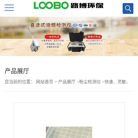
公
司
首
页
产品展厅
您当前的位置：
网站首页
>
产品展厅
>
粉尘检测仪
>
快速、灵敏、
公
稳定性好LD-5粉尘检测仪现货
司
介
绍