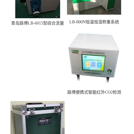
LB-800N恒温恒湿称重系统
青岛路博LB-6015型综合流量
适用于低浓度烟尘采样滤膜
压力校准仪现货
烘干后使用
路博便携式智能红外CO2检测
仪疾控公共场所LB-7402