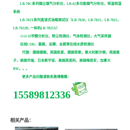
LB-70C
系列烟尘烟气分析仪，
LB-62
多功能烟气分析仪，恒温恒湿
系统
LB-702X
系列直读式油烟测试仪（
LB-7020
，
LB-7021
，
LB-7022
，
LB-7022D,
一体机
LB-7025A
）
4160-
II
甲醛分析仪，粉尘检测仪，气体检测仪，大气采样器
在线
COD
、氨氮、总磷、总氮等在线水质检测仪
代理：德国德图，英国凯恩，德国菲索，意大利斯尔顿，英国离
子，美国华瑞，日本新宇宙，美国英思科，美国梅思安，加拿大
BW
。。。
更多产品问题请联系路博薇薇：
15589812336
相关产品：