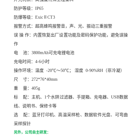
防护等级：
IP65
防爆等级：
ExicⅡCT3
报警方式：超高蜂鸣报警音，声、光、振动三重报警
误
操
作：内置恢复出厂设置功能及密码保护功能，避免误操
作
电
池：
3800mAh可充电锂电池
充电时间：
4-6小时
操作环境：温度
-20
℃～
50
℃
；
湿度
0-90%RH
（非冷凝）
尺
寸：
272*76*40mm
重
量：
405g
标
配：主机、
1
个水阱过滤器、手提箱、充电器、
USB
数据
线、说明书、保修卡等
选
配：蓝牙打印机、高温采样枪、数据软件光盘、可弯曲
采样探针
另外，公司自主研发：