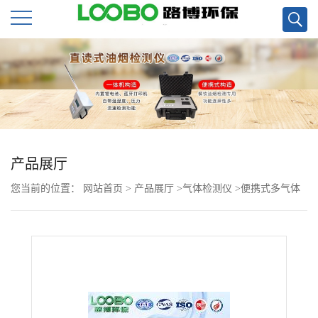
公
司
首
页
产品展厅
您当前的位置：
网站首页
>
产品展厅
>
气体检测仪
>
便携式多气体
公
检测仪LB-KY4X超大屏傻瓜机
司
介
绍