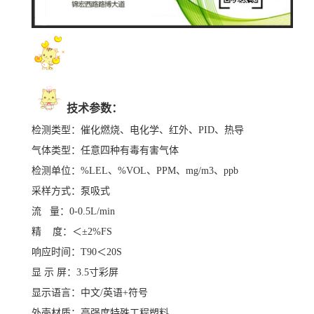
技术参数：
检测类型：催化燃烧、电化学、红外、
PID、热导
气体类型：
任意四种有毒有害气体
检测单位：
%LEL、%VOL、PPM、mg/m3、ppb
采样方式：泵吸式
流
量：
0-0.5L/min
精
度：＜
±2%FS
响应时间：
T90＜20S
显
示
屏：
3.5寸彩屏
显示语言：
中文
/英语+符号
外壳材质：
高强度特殊工程塑料