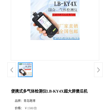
公
司
动
态
产
品
展
便携式多气体检测仪LB-KY4X超大屏傻瓜机
厅
品牌：
青岛路博
证
价格：
￥1500/台