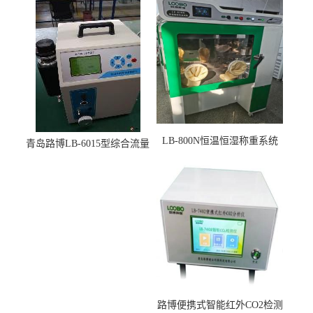
LB-800N恒温恒湿称重系统
青岛路博LB-6015型综合流量
适用于低浓度烟尘采样滤膜
压力校准仪现货
烘干后使用
路博便携式智能红外CO2检测