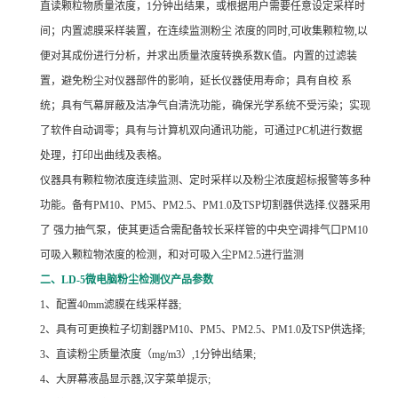
直读颗粒物质量浓度，1分钟出结果，或根据用户需要任意设定采样时
间；内置滤膜采样装置，在连续监测粉尘 浓度的同时,可收集颗粒物,以
便对其成份进行分析，并求出质量浓度转换系数K值。内置的过滤装
置，避免粉尘对仪器部件的影响，延长仪器使用寿命；具有自校 系
统；具有气幕屏蔽及洁净气自清洗功能，确保光学系统不受污染；实现
了软件自动调零；具有与计算机双向通讯功能，可通过PC机进行数据
处理，打印出曲线及表格。
仪器具有颗粒物浓度连续监测、定时采样以及粉尘浓度超标报警等多种
功能。备有PM10、PM5、PM2.5、PM1.0及TSP切割器供选择.仪器采用
了 强力抽气泵，使其更适合需配备较长采样管的中央空调排气口PM10
可吸入颗粒物浓度的检测，和对可吸入尘PM2.5进行监测
二、LD-5微电脑粉尘检测仪产品参数
1
、配置40mm滤膜在线采样器;
2
、具有可更换粒子切割器PM10、PM5、PM2.5、PM1.0及TSP供选择;
3
、直读粉尘质量浓度（mg/m3）,1分钟出结果;
4
、大屏幕液晶显示器,汉字菜单提示;