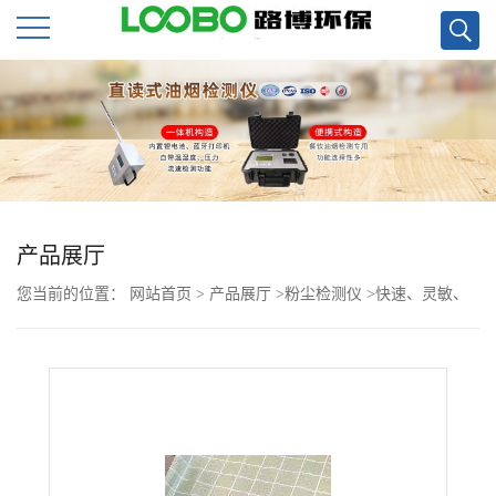
公
司
首
页
产品展厅
您当前的位置：
网站首页
>
产品展厅
>
粉尘检测仪
>
快速、灵敏、
公
稳定性好LD-5微电脑粉尘检测仪
司
介
绍