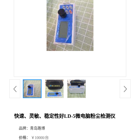
公
司
动
态
产
品
展
快速、灵敏、稳定性好LD-5微电脑粉尘检测仪
厅
品牌：
青岛路博
证
价格：
￥10000/台