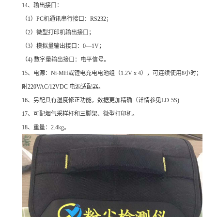
14
、输出接口：
（1）PC机通讯串行接口：RS232；
（2）微型打印机输出接口；
（3）模拟量输出接口：0—1V；
（4) 数字量输出接口：电平信号。
15
、电源：Ni-MH或锂电充电电池组（1.2V x 4），可连续使用8小时；
附220VAC/12VDC 电源适配器。
16
、另配具有湿度修正功能，数据更加精确（详情参见LD-5S)
17
、可配烟气采样杆和三脚架、微型打印机。
18
、重量：2.4kg。