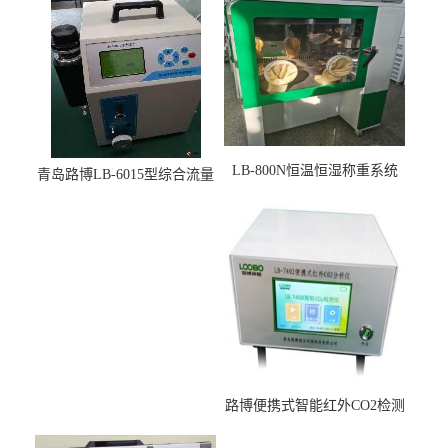
LB-800N恒温恒湿称重系统
青岛路博LB-6015型综合流量
适用于低浓度烟尘采样滤膜
压力校准仪现货
烘干后使用
路博便携式智能红外CO2检测
仪疾控公共场所LB-7402