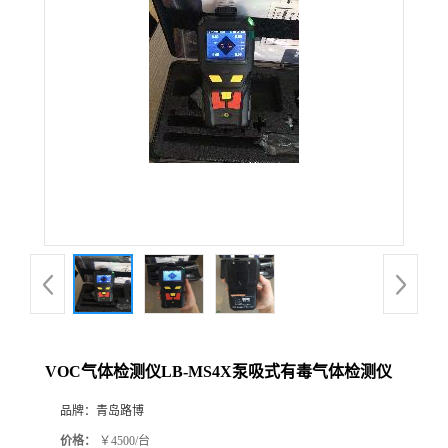
公
司
动
态
产
品
展
VOC气体检测仪LB-MS4X泵吸式有毒气体检测仪
厅
品牌：
青岛路博
证
价格：
￥4500/台