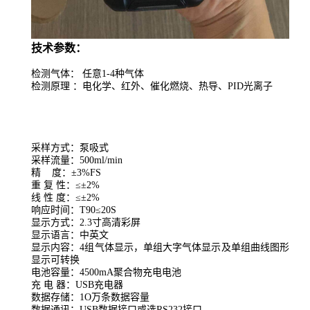
技术参数：
检测气体：
任意
1-4种气体
检测原理
：
电化学
、
红外、催化燃烧、热导、
PID
光离子
采样方式：泵吸式
采样流量：500ml/min
精 度：±3%FS
重 复 性：≤±2%
线 性 度：≤±2%
响应时间
：
T90
≤
20S
显示方式：2.3寸高清彩屏
显示语言：中英文
显示内容：4组气体显示，单组大字气体显示及单组曲线图形
显示可转换
电池容量：4500mA聚合物充电电池
充 电 器：USB充电器
数据存储：1O万条数据容量
数据通讯：USB数据接口或选RS232接口