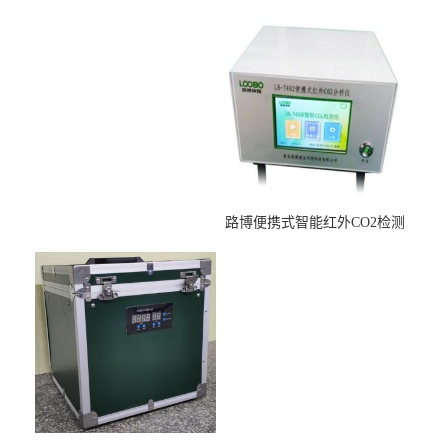
适用于低浓度烟尘采样滤膜
压力校准仪现货
烘干后使用
路博便携式智能红外CO2检测
仪疾控公共场所LB-7402