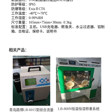
防护等级：
IP65
防爆等级：ExiaⅡCT
6
工作温度：
-40℃～70℃
工作湿度：
0-9
9
%RH
尺寸重量：
165
mm×
75
mm×
30
mm
0.3kg
标准配置：主机、USB充电器、鳄鱼夹、水尘过滤器、铝制
箱、合格证、保修卡、说明书
相关产品：
LB-800N恒温恒湿称重系统
青岛路博LB-6015型综合流量