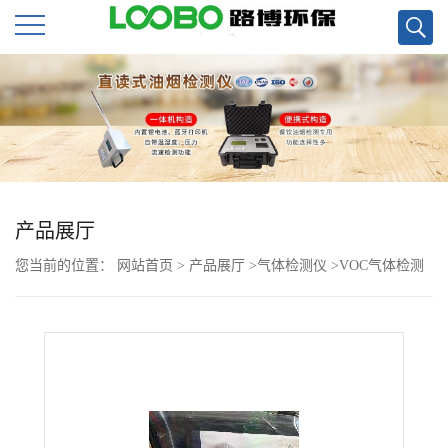
公
司
首
页
产品展厅
您当前的位置：
网站首页
>
产品展厅
>
气体检测仪
>
VOC气体检测
公
仪LB-MS4X泵吸式有毒气体检测仪
司
介
绍