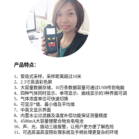
产品特点：
1、
泵吸式采样，采样距离超过
10米
2、2.3寸高清彩色屏
3、
大容量数据存储，
10万条数据容量可通过USB传到电脑
4、四种气体同时显示、单项显示、曲线显示的3种界面可调
5、
气体浓度单位可快速切换
6、
可显示*值、最小值及平均值
7、
中英文显示界面
8、内置水尘过滤器及温度补偿功能保证测量精度
9、4500mA
大容量锂聚合物充电电池
10、
声、光、振动三级报警，让用户更方便了解危险
11、
可选高温高湿预处理系统及手柄处理更复杂的环境