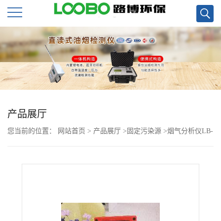
公
司
首
页
产品展厅
您当前的位置：
网站首页
>
产品展厅
>
固定污染源
>
烟气分析仪LB-
公
62 电化学原理检测烟气
司
介
绍