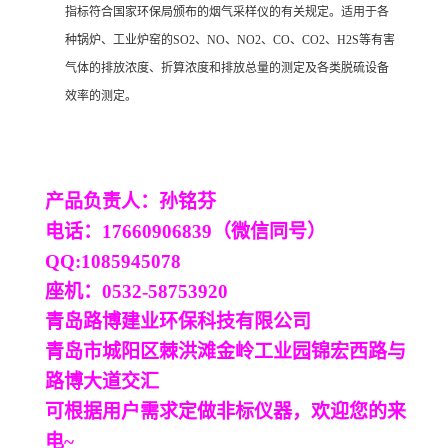
指标符合国家环保局颁布的烟气采样仪的有关规定。适用于各
种锅炉、工业炉窑的SO2、NO、NO2、CO、CO2、H2S等有害
气体的排放浓度、折算浓度和排放总量的测定及各类脱硫设备
效率的测定。
产品负责人：
孙铭芬
电话：
17660906839
（微信同号）
QQ:
1085945078
座机：
0532-587
53920
青岛路博
建
业环保科技有限公司
青岛市城阳区棘洪滩金岭工业园锦宏西路与
路博大道交汇
可根据用户需求定做非标仪器，欢迎您的来
电
~