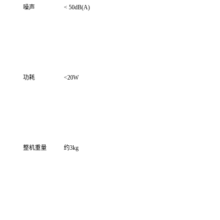
噪声
< 50dB(A)
功耗
<20W
整机重量
约3kg