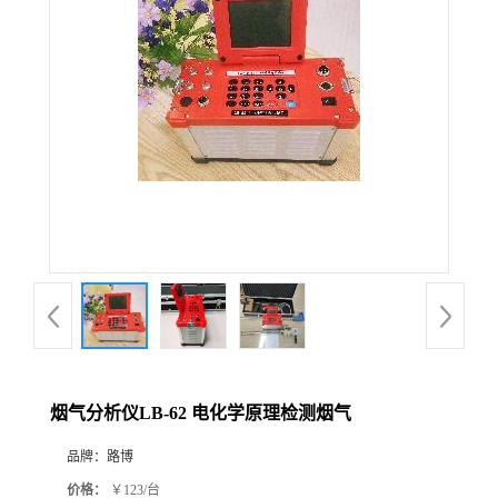
公
司
动
态
产
品
展
烟气分析仪LB-62 电化学原理检测烟气
厅
品牌：
路博
证
价格：
￥123/台