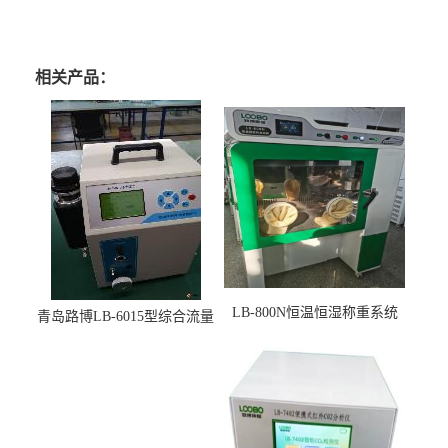
相关产品：
LB-800N恒温恒湿称重系统
青岛路博LB-6015型综合流量
适用于低浓度烟尘采样滤膜
压力校准仪现货
烘干后使用