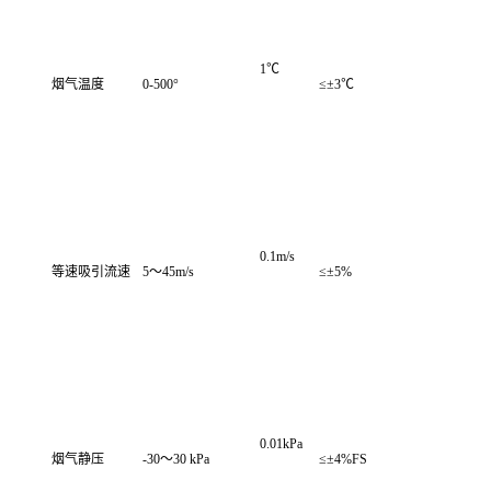
1℃
烟气温度
0-500°
≤±3℃
0.1m/s
等速吸引流速
5～45m/s
≤±5%
0.01kPa
烟气静压
-30～30 kPa
≤±4%FS