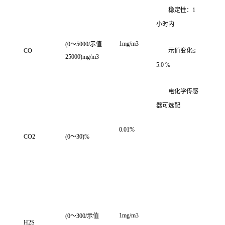
稳定性：1
小时内
1mg/m3
(0～5000/示值
CO
示值变化≤
25000)mg/m3
5.0 %
电化学传感
器可选配
0.01%
CO2
(0～30)%
1mg/m3
(0～300/示值
H2S