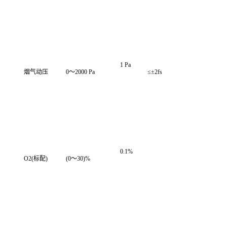
1 Pa
烟气动压
0～2000 Pa
≤±2fs
0.1%
O2(标配)
(0～30)%