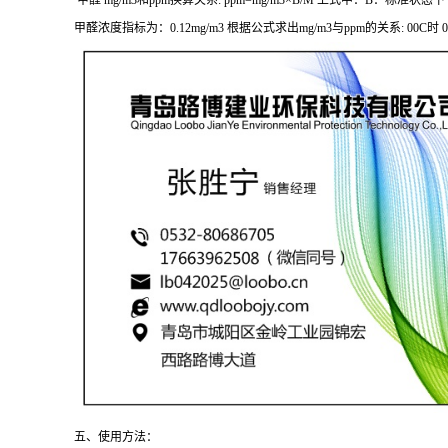
甲醛 mg/m3和ppm换算关系: ppm=mg/m3×B/M 上式中：B：标准状态下气体
甲醛浓度指标为：0.12mg/m3 根据公式求出mg/m3与ppm的关系: 00C时 0.12mg/m3
五、使用方法：