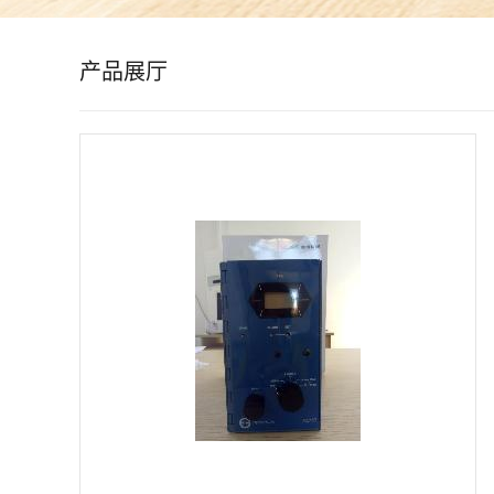
公
产品展厅
司
动
态
产
品
展
厅
证