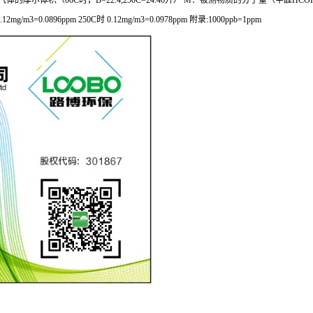
的摩尔体积（00C时，B=22.4;250C=24.46升） M：被测物质的分子量（甲醛HCOH M=30）
=0.0896ppm 250C时 0.12mg/m3=0.0978ppm 附录:1000ppb=1ppm