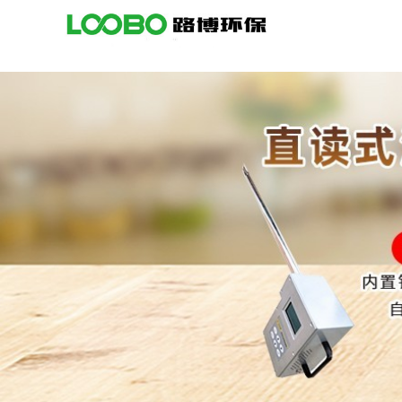
公
司
首
页
公
司
介
绍