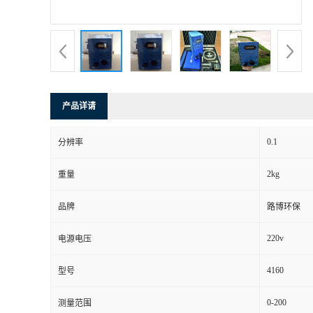
书
荣
誉
产品详请
联
0.1
分辨率
系
2kg
重量
方
品牌
路博环保
式
220v
电源电压
在
4160
型号
0-200
测量范围
线