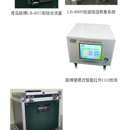
LB-800N恒温恒湿称重系统
青岛路博LB-6015型综合流量
适用于低浓度烟尘采样滤膜
压力校准仪现货
烘干后使用
路博便携式智能红外CO2检测
仪疾控公共场所LB-7402