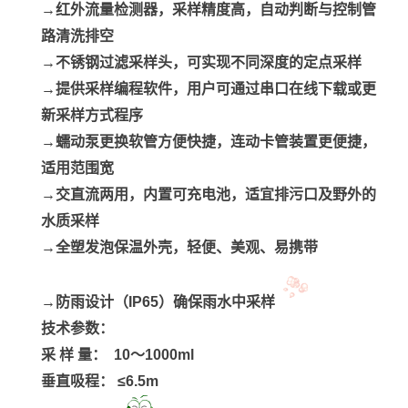
→红外流量检测器，采样精度高，自动判断与控制管
路清洗排空
→不锈钢过滤采样头，可实现不同深度的定点采样
→提供采样编程软件，用户可通过串口在线下载或更
新采样方式程序
→蠕动泵更换软管方便快捷，连动卡管装置更便捷，
适用范围宽
→交直流两用，内置可充电池，适宜排污口及野外的
水质采样
→全塑发泡保温外壳，轻便、美观、易携带
→防雨设计（IP65）确保雨水中采样
技术参数：
采
样 量： 10～1000ml
垂直吸程：
≤6.5m