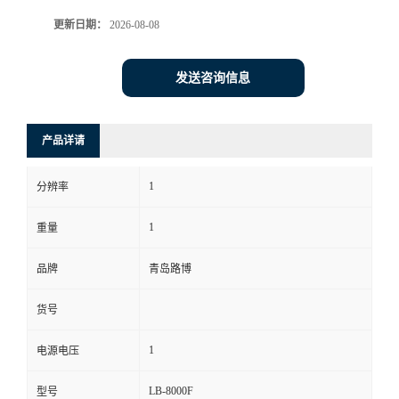
更新日期：
2026-08-08
书
荣
发送咨询信息
誉
产品详请
联
1
分辨率
系
1
重量
方
品牌
青岛路博
式
货号
在
1
电源电压
线
LB-8000F
型号