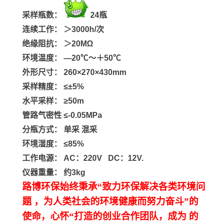
采样瓶数：
24瓶
连续工作：
＞3000h/次
绝缘阻抗：
＞20MΩ
环境温度：
—20℃～＋50℃
外形尺寸：
260×270×430mm
采样精度：
≤±5%
水平采样：
≥50m
管路气密性
≤-0.05MPa
分瓶方式：
单采 混采
环境湿度：
≤85%
工作电源：
AC：220V DC：12V.
仪器重量：
约3kg
路博环保始终秉承“致力环保解决各类环境问
题
，为人类社会的环境健康而努力奋斗”的
使命，心怀“打造的创业合作团队，成为 的