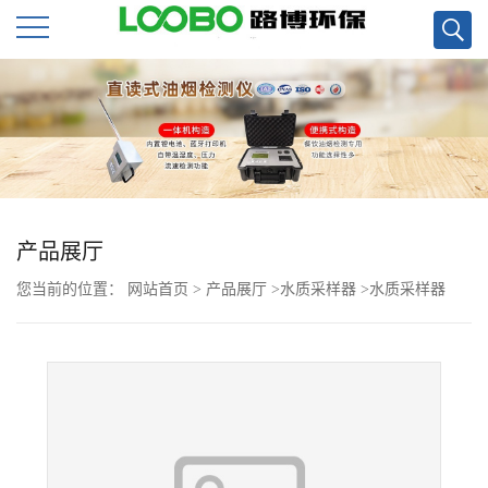
公
司
首
页
产品展厅
您当前的位置：
网站首页
>
产品展厅
>
水质采样器
>
水质采样器
公
司
介
绍