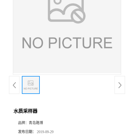
公
司
动
态
产
品
展
水质采样器
厅
品牌：
青岛路博
证
发布日期：
2019-09-29