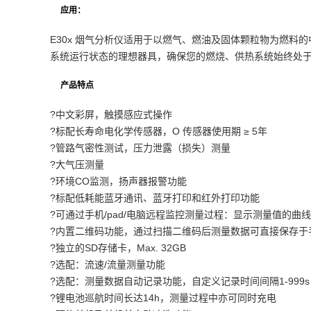
应用：
E30x 烟气分析仪适用于以燃气、燃油及固体颗粒物为燃料
系统运行状态的理想器具，确保您的燃烧、供热系统始终处
产品特点
?中文彩屏，触摸感应式操作
?标配长寿命电化学传感器，O 传感器使用期 ≥ 5年
?管路气密性测试，压力泄露（损失）测量
?大气压测量
?环境CO监测，扬声器报警功能
?标配低耗能蓝牙通讯、蓝牙打印和红外打印功能
?可通过手机/pad/电脑远程监控测量过程：显示测量值的曲
?内置二维码功能，通过扫描二维码后测量数据可直接保存于
?独立的SD存储卡，Max. 32GB
?选配：流速/流量测量功能
?选配：测量数据自动记录功能，自定义记录时间间隔1-999s
?锂电池巡航时间长达14h，测量过程中亦可同时充电