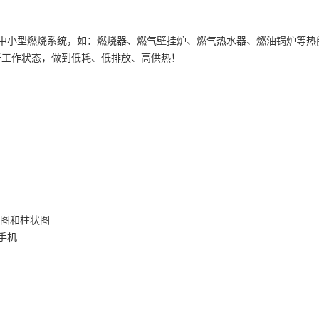
的中小型燃烧系统，如：燃烧器、燃气壁挂炉、燃气热水器、燃油锅炉等热能
于工作状态，做到低耗、低排放、高供热！
线图和柱状图
手机