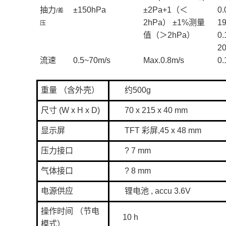
抽力
±
150hPa
±
2Pa+1
（＜
0.
/
差
2hPa
） ±
1%
测量
19
压
值（＞
2hPa
）
0
2
流速
0.5~70m/s
Max.0.8m/s
0.
重量 （含外壳）
约
500g
尺寸 (W x H x D)
70 x 215 x 40 mm
显示屏
TFT
彩屏
,45 x 48 mm
压力接口
? 7 mm
气体接口
? 8 mm
电源供应
锂电池
, accu 3.6V
操作时间 （节电
10 h
模式）