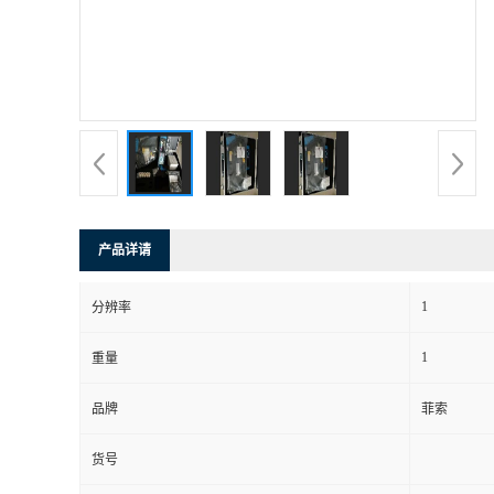
公
司
动
态
产品详请
产
1
分辨率
品
1
重量
展
品牌
菲索
厅
货号
证