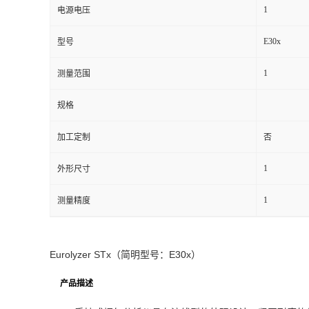
1
电源电压
书
E30x
型号
荣
1
测量范围
誉
规格
联
加工定制
否
系
1
外形尺寸
方
1
测量精度
式
Eurolyzer STx（简明型号：E30x）
在
产品描述
线