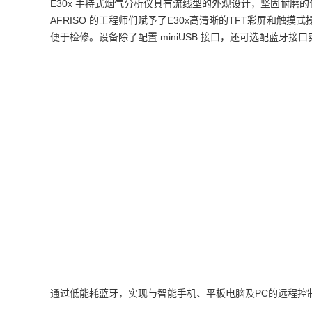
E30x 手持式烟气分析仪具有流线型的外观设计，坚固耐磨
AFRISO 的工程师们赋予了E30x高清晰的TFT彩屏
留
便于检修。设备除了配置 miniUSB 接口，还可选配蓝牙
言
通过低能耗蓝牙，实现与智能手机、平板电脑及PC的远程控制、无线