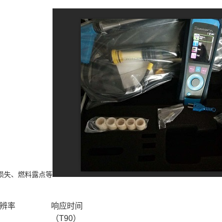
气损失、燃料露点等
辨率
响应时间
（
T90
）