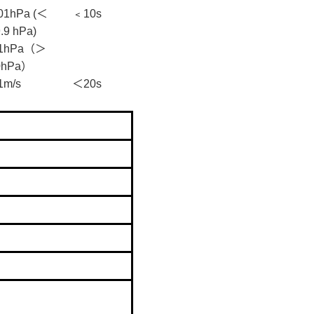
01hPa (＜
﹤
10s
.9 hPa)
.1hPa（＞
0hPa
）
1m/s
＜
20s