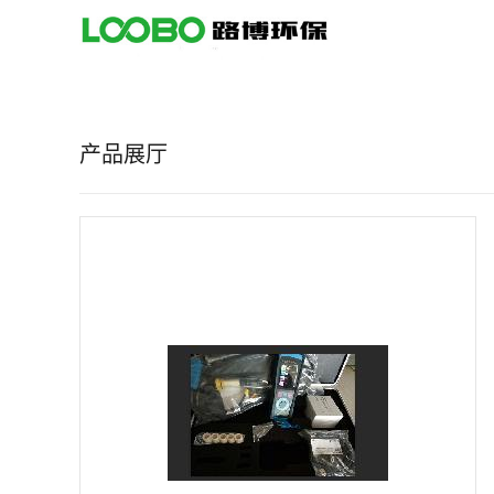
公
司
产品展厅
首
页
公
司
介
绍