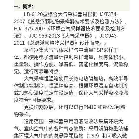
一、概述：
LB-6120
型综合大气采样器是根据
HJ/T374-
2007
《总悬浮颗粒物采样器技术要求及检测方法》、
HJ/T375-2007
《环境空气采样器技术要求及检测方
法》、
JJG 956-2013
《大气采样器》、
JJG943-
2011
《总悬浮颗粒物采样器》设计而成。。
采样器集大气气体采样与中流量
TSP
采样于一
体，都使用电子流量计控制采样流量，具有体积小、
重量轻、操作方便、噪音低、智能化程度高、流量稳
定、运行可靠等特点。
大气采样恒温箱使用长效电热膜加热，高效半导
体制冷块制冷，恒温精度高，根据环境温度自动制冷
或加热使温度恒定在设定值，保证大气采样吸收液温
度符合*国标要求。
更换切割器后，还可以进行
PM10
和
颗粒
PM2.5
物采样。
适用范围：采样器采用溶液吸收法采集环境大
气、室内空气中的各种气态物质；采用滤膜称重法捕
集环境大气中的的总悬浮颗粒物（
TSP）和可吸入微