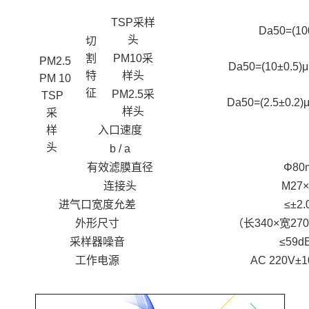
TSP
采样
Da50=(10
头
切
割
PM10
采
PM2.5
Da50=(10±0.5)μ
特
样头
PM 10
征
PM2.5
采
TSP
Da50=(2.5±0.2)
样头
采
样
入口速度
头
b / a
有效滤膜直径
Φ80
连接头
M27×
进气口宽度允差
≤±2.
外形尺寸
（长
340×
宽
270
采样器噪音
≤59dB
工作电源
AC 220V±