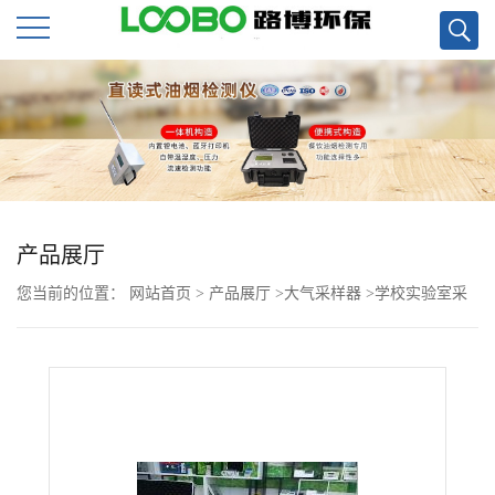
公
司
首
页
产品展厅
您当前的位置：
网站首页
>
产品展厅
>
大气采样器
>
学校实验室采
公
集大气粉尘常用款LB-6120综合采样器
司
介
绍