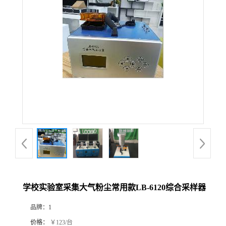
公
司
动
态
产
品
展
学校实验室采集大气粉尘常用款LB-6120综合采样器
厅
品牌：
1
证
价格：
￥123/台