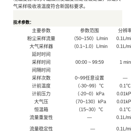
气采样吸收液温度符合新国标要求。
技术参数：
主要参数
参数范围
分辨
粉尘采样流量
（
50~150
）
L/min
0.1L/m
大气采样器
（
0.1~1.0
）
L/min
0.1L/m
延时时间
采样时间
00:00 ~ 99:59
1 min
间隔时间
采样次数
0~99
任意设置
—
计前温度
（
-30~99
）
℃
0.1℃
计前压力
（
-20~0
）
kPa
0.01k
大气压
（
70~130
）
kPa
0.01k
恒温箱
（
15~30
）
℃
0.1℃
流量重复性
—
0.1L/m
流量稳定性
—
0.1L/m