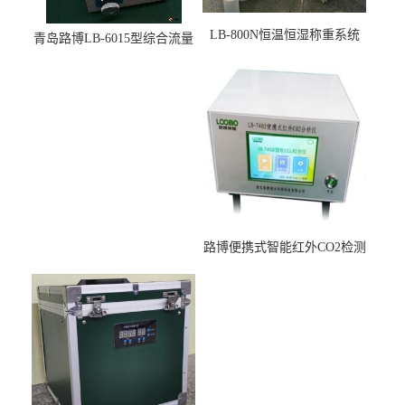
LB-800N恒温恒湿称重系统
青岛路博LB-6015型综合流量
适用于低浓度烟尘采样滤膜
压力校准仪现货
烘干后使用
路博便携式智能红外CO2检测
仪疾控公共场所LB-7402