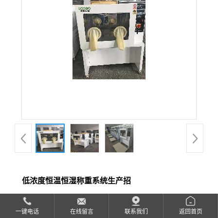
公
司
动
态
产
品
展
低浓度恒温恒湿称重系统生产招
厅
品牌：
青岛路博
证
一键电话
在线留言
联系我们
返回首页
发布日期：
2019-10-16