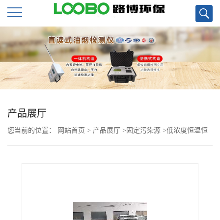
公
司
首
页
产品展厅
您当前的位置：
网站首页
>
产品展厅
>
固定污染源
>
低浓度恒温恒
公
湿称重系统生产招
司
介
绍