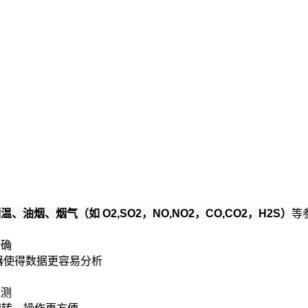
烟、烟气（如 O2,SO2，NO,NO2，CO,CO2，H2S）
等
精确
储器使得数据更容易分析
监测