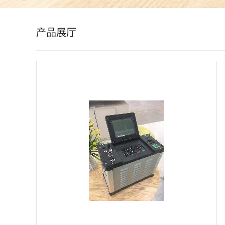
公
产品展厅
司
动
态
产
品
展
厅
证