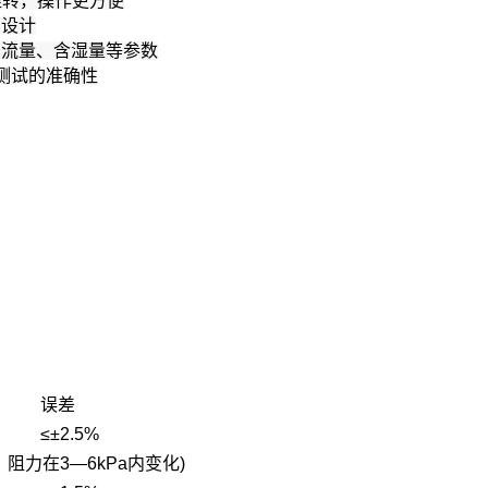
旋转，操作更方便
构设计
、流量、含湿量等参数
测试的准确性
误差
≤±2.5%
化，阻力在3—6kPa内变化)