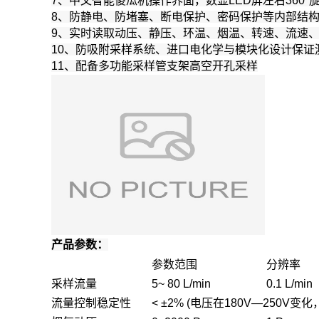
7、中文智能傻瓜机操作界面，数显LED屏左右360°
8、防静电、防堵塞、断电保护、密码保护等内部结
9、实时读取动压、静压、环温、烟温、转速、流速
10、防吸附采样系统、进口电化学与模块化设计保证
11、配备多功能采样管支架高空开孔采样
产品参数：
参数范围
分辨率
采样流量
5~ 80 L/min
0.1 L/min
流量控制稳定性
< ±2% (电压在180V—250V变