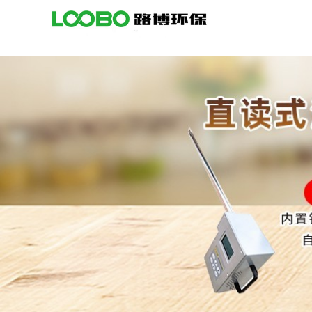
公
司
首
页
公
司
介
绍