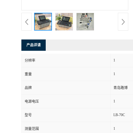
书
荣
誉
产品详请
联
1
分辨率
系
1
重量
方
品牌
青岛路博
式
1
电源电压
在
LB-70C
型号
1
测量范围
线