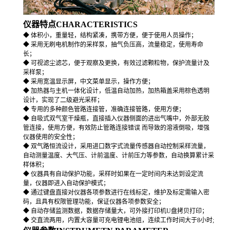
仪器特点CHARACTERISTICS
◆ 体积小，重量轻，结构紧凑，携带方便，便于使用人员操作；
◆ 采用无刷电机制作的采样泵，抽气负压高，流量稳定，使用寿命
长；
◆ 可视滤尘滤芯，便于观察及更换，有效过滤颗粒物，保护流量计及
采样泵；
◆ 采用宽温显示屏，中文菜单显示，操作方便；
◆ 加热器与主机一体化设计，低温自动加热，加热箱盖采用棕色透明
设计，实现了二级避光采样；
◆ 专用的多种颜色管路连接管，准确连接管路，使用方便；
◆ 自吸式双气室干燥瓶，直接插入仪器侧面的进出气嘴中，外部无胶
管连接，使用方便，有效防止管路连接错误 而导致的溶液倒吸，增强
仪器使用的安全性；
◆ 双气路恒流设计，采用进口数字式流量传感器自动控制采样流量，
自动测量温度、大气压、计前温度、计前压力等参数，自动换算累计采
样体积；
◆ 仪器具有自动保护功能，采样时如果在一定时间内未达到设定流
量，仪器即进入自动保护模式；
◆ 通过键盘直接对仪器各项参数进行在线标定，维护及标定需输入密
码，且具有权限管理功能，保证仪器各项参数安全；
◆ 自动存储监测数据，数据存储量大，可外接打印机U盘拷贝打印；
◆ 交直流两用，内置大容量可充电锂电池组，连续工作时间大于8小时;