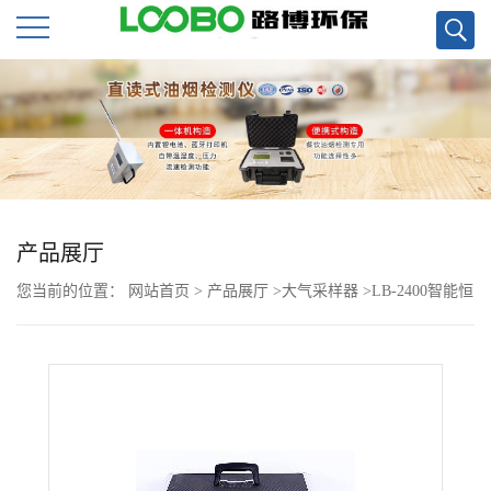
公
司
首
页
产品展厅
您当前的位置：
网站首页
>
产品展厅
>
大气采样器
>
LB-2400智能恒
公
流双路大气采样器
司
介
绍