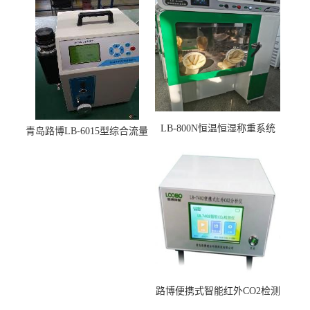
LB-800N恒温恒湿称重系统
青岛路博LB-6015型综合流量
适用于低浓度烟尘采样滤膜
压力校准仪现货
烘干后使用
路博便携式智能红外CO2检测
仪疾控公共场所LB-7402