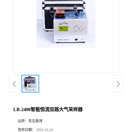
公
司
动
态
产
品
展
LB-2400智能恒流双路大气采样器
厅
品牌：
青岛路博
证
发布日期：
2019-10-24