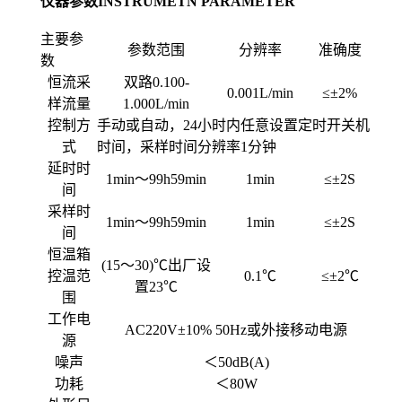
仪器参数INSTRUMETN PARAMETER
主要参
参数范围
分辨率
准确度
数
恒流采
双路0.100-
0.001L/min
≤±2%
样流量
1.000L/min
控制方
手动或自动，24小时内任意设置定时开关机
式
时间，采样时间分辨率1分钟
延时时
1min
～99h59min
1min
≤±2S
间
采样时
1min
～99h59min
1min
≤±2S
间
恒温箱
(15
～30)℃出厂设
控温范
0.1
℃
≤±2℃
置23℃
围
工作电
AC220V
±10% 50Hz或外接移动电源
源
噪声
＜50dB(A)
功耗
＜80W