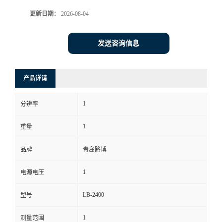
更新日期：
2026-08-04
书
荣
发送咨询信息
誉
产品详请
联
1
分辨率
系
1
重量
方
品牌
青岛路博
式
1
电源电压
在
LB-2400
型号
线
1
测量范围