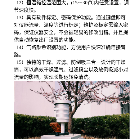
12
）恒温箱控温范围大，(15～30)℃内任意设置，调
节速度快。
13
）具有软件标定、密码保护功能。通过键盘即可
对仪器流量、温度等进行标定；维护及标定需输入密
码，保证仪器安全，不会被轻易的修改出错。并且提
供自动恢复出厂设置的功能。
14
）气路颜色识别功能，方便用户快速准确连接管
路。
15
）独特的干燥、过滤、防倒吸三合一设计的干燥
筒，可以高效干燥湿气、过滤粉尘以及放倒吸减小对
流量的影响，实现长期运转免清洗。