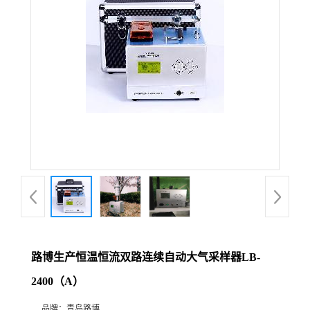
公
司
动
态
产
品
展
路博生产恒温恒流双路连续自动大气采样器LB-
厅
2400（A）
证
品牌：
青岛路博