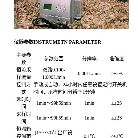
仪器参数INSTRUMETN PARAMETER
主要参
参数范围
分辨率
准确度
数
恒流采
双路0.100-
0.001L/min
≤±2%
样流量
1.000L/min
控制方
手动或自动，24小时内任意设置定时开关机
式
时间，采样时间分辨率1分钟
延时时
1min
～99h59min
1min
≤±2S
间
采样时
1min
～99h59min
1min
≤±2S
间
恒温箱
(15
～30)℃出厂设
控温范
0.1
℃
≤±2℃