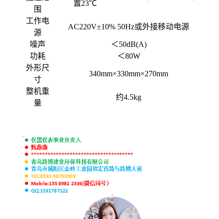
置23℃
围
工作电
AC220V
±10% 50Hz或外接移动电源
源
噪声
＜50dB(A)
功耗
＜80W
外形尺
340mm
×330mm×270mm
寸
整机重
约4.5kg
量