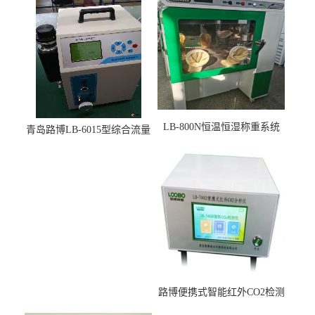
LB-800N恒温恒湿称重系统
青岛路博LB-6015型综合流量
适用于低浓度烟尘采样滤膜
压力校准仪现货
烘干后使用
路博便携式智能红外CO2检测
仪疾控公共场所LB-7402