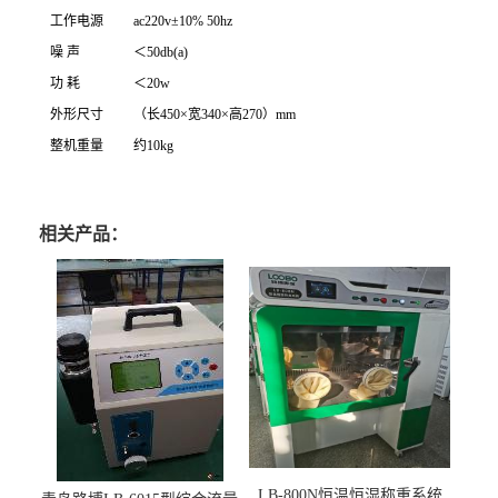
工作电源
ac220v±10% 50hz
噪 声
＜50db(a)
功 耗
＜20w
外形尺寸
（长450×宽340×高270）mm
整机重量
约10kg
相关产品：
LB-800N恒温恒湿称重系统