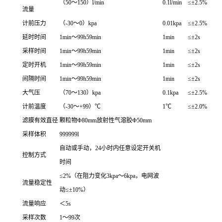
（50～150）l/min
0.1l/min
≤±2.5%
流量
计前压力
（-30～0）kpa
0.01kpa
≤±2.5%
延时时间
1min
～99h59min
1min
≤±2s
采样时间
1min
～99h59min
1min
≤±2s
定时开机
1min
～99h59min
1min
≤±2s
间隔时间
1min
～99h59min
1min
≤±2s
大气压
（70～130）kpa
0.1kpa
≤±2.5%
计前温度
（-30～+99）℃
1℃
≤±2.0%
滤膜有效直径
颗粒物Φ80mm放射性气溶胶Φ50mm
采样体积
999999l
自动或手动，24小时内任意设定开关机
控制方式
时间
≤2%
（在阻力变化3kpa～6kpa，电网波
流量稳定性
动≤±10%）
流量响应
＜5s
采样次数
1
～99次