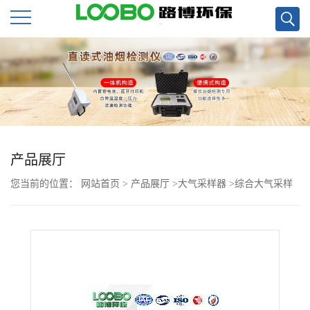
公
司
首
页
产品展厅
您当前的位置：
网站首页
>
产品展厅
>
大气采样器
>
综合大气采样
公
器LB-6120
司
介
绍