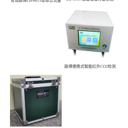
青岛路博LB-6015型综合流量
适用于低浓度烟尘采样滤膜
压力校准仪现货
烘干后使用
路博便携式智能红外CO2检测
仪疾控公共场所LB-7402