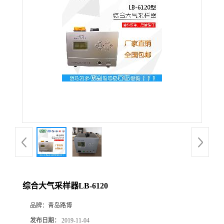
公
司
动
态
产
品
展
综合大气采样器LB-6120
厅
品牌：
青岛路博
证
发布日期：
2019-11-04