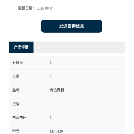
更新日期：
2026-08-04
书
荣
发送咨询信息
誉
产品详请
联
1
分辨率
系
1
重量
方
品牌
青岛路博
式
货号
在
1
电源电压
线
LB-6120
型号