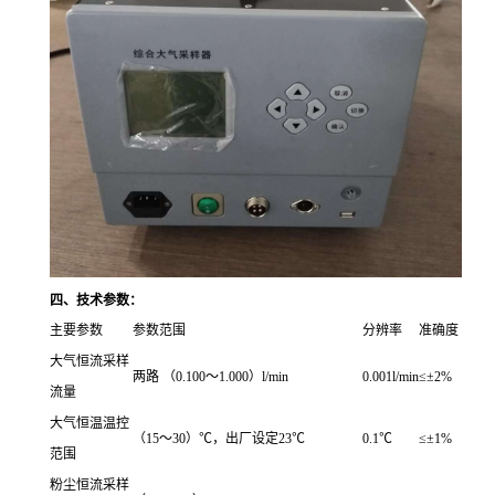
四、技术参数：
主要参数
参数范围
分辨率
准确度
大气恒流采样
两路 （0.100～1.000）l/min
0.001l/min
≤±2%
流量
大气恒温温控
（15～30）℃，出厂设定23℃
0.1℃
≤±1%
范围
粉尘恒流采样