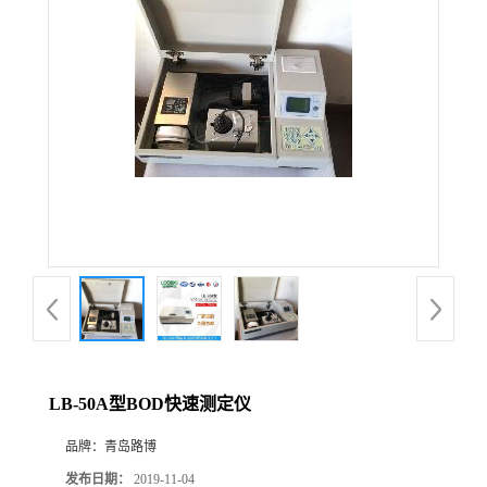
公
司
动
态
产
品
展
LB-50A型BOD快速测定仪
厅
品牌：
青岛路博
证
发布日期：
2019-11-04