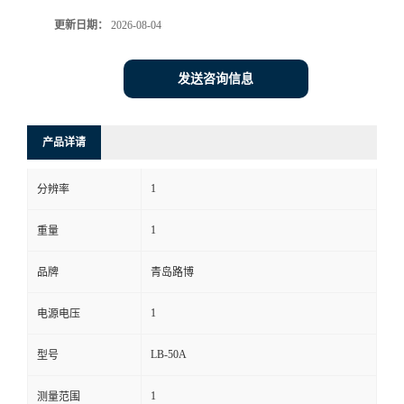
更新日期：
2026-08-04
书
荣
发送咨询信息
誉
产品详请
联
1
分辨率
系
1
重量
方
品牌
青岛路博
式
1
电源电压
在
LB-50A
型号
线
1
测量范围