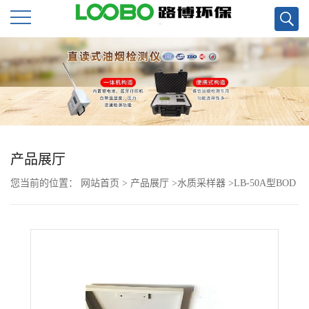
公
司
首
页
产品展厅
您当前的位置：
网站首页
>
产品展厅
>
水质采样器
>
LB-50A型BOD
公
快速测定仪
司
介
绍