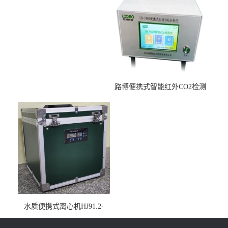
路博便携式智能红外CO2检测
仪疾控公共场所LB-7402
水质便携式离心机HJ91.2-
2022地表水总磷监测内置有