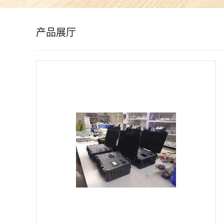
公
产品展厅
司
动
态
产
品
展
厅
证