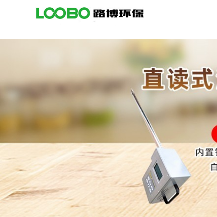
公
司
首
页
公
司
介
绍