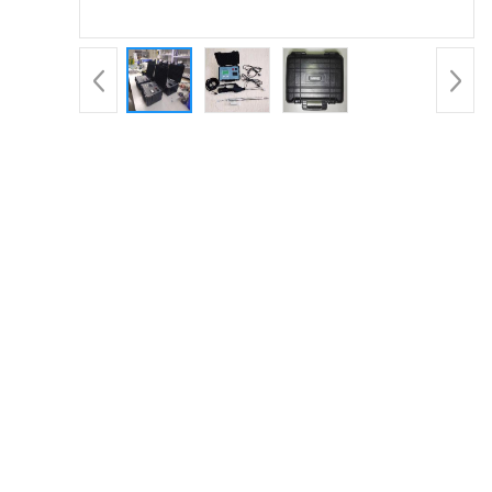
书
荣
誉
产品详请
联
1
分辨率
系
1
重量
方
品牌
青岛路博
式
1
电源电压
在
LB-7022D
型号
1
测量范围
线