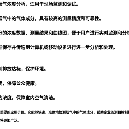
烟气浓度分析，适用于现场监测和调试。
烟气中的气体成分，具有较高的测量精度和可靠性。
分的浓度数据、测量结果和曲线图，便于用户进行实时监测和分
据保存并传输到计算机或移动设备进行进一步分析和处理。
制排放达标，保护环境。
度，保障公众健康。
的浓度，保障室内空气清洁。
重要的应用价值。它能够快速、准确地检测烟气中的气体成分，帮助企业监测和控制
将更加广泛。