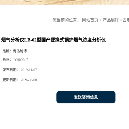
您当前的位置：
网站首页
>
产品展厅
>
固
烟气分析仪LB-62型国产便携式锅炉烟气浓度分析仪
品牌：
青岛路博
价格：
￥9000/台
发布日期：
2019-11-07
更新日期：
2026-08-08
发送咨询信息