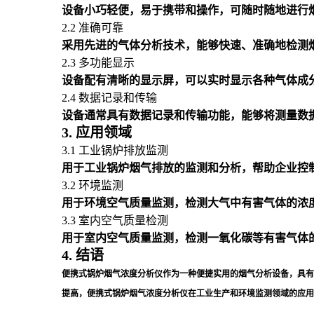
设备小巧轻便，易于携带和操作，可随时随地进行
2.2 准确可靠
采用先进的气体分析技术，能够快速、准确地检测
2.3 多功能显示
设备配有清晰的显示屏，可以实时显示各种气体成
2.4 数据记录和传输
设备通常具有数据记录和传输功能，能够将测量数
3. 应用领域
3.1 工业锅炉排放监测
用于工业锅炉烟气排放的监测和分析，帮助企业控
3.2 环境监测
用于环境空气质量监测，检测大气中有害气体的浓
3.3 室内空气质量检测
用于室内空气质量监测，检测一氧化碳等有害气体
4. 结语
便携式锅炉烟气浓度分析仪作为一种便捷实用的烟气分析设备，具有
提高，便携式锅炉烟气浓度分析仪在工业生产和环境监测领域的应用