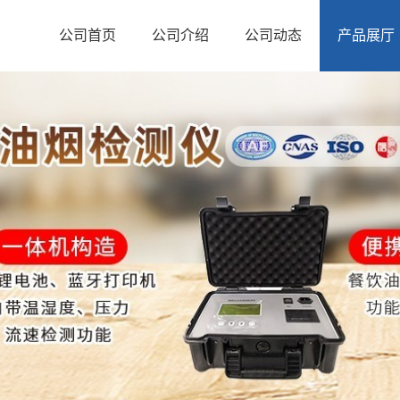
公司首页
公司介绍
公司动态
产品展厅