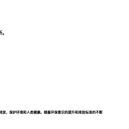
析。
排放，保护环境和人类健康。随着环保意识的提升和排放标准的不断