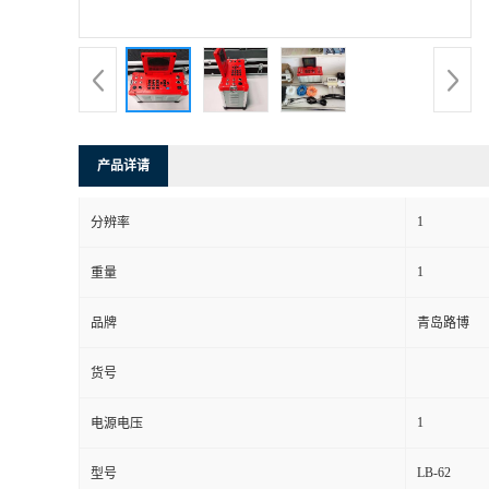
书
荣
誉
产品详请
联
1
分辨率
系
1
重量
方
品牌
青岛路博
式
货号
在
1
电源电压
LB-62
型号
线