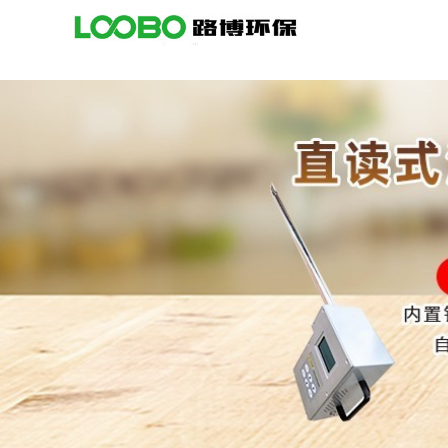
公
司
首
页
公
司
介
绍