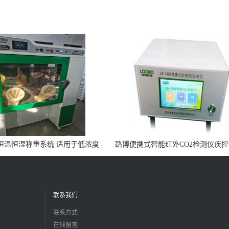
0N恒温恒湿称重系统 适用于低浓度
路博便携式智能红外CO2检测仪疾
烟尘采样滤膜烘干后使用
所LB-7402
联系我们
联系方式
在线留言