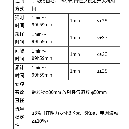
控制
手动或自动，24小时内任意设定开关机时
方式
间
延时
1min～
1min
≤±2S
99h59min
时间
采样
1min～
1min
≤±2S
99h59min
时间
间隔
1min～
1min
≤±2S
99h59min
时间
累计
1min～
1min
≤±2S
99h59min
时间
滤膜
有效
颗粒物φ80mm 放射性气溶胶 φ50mm
直径
流量
≤3%（在阻力变化3 Kpa ~6Kpa，电网波动
稳定
≤±10%）
性