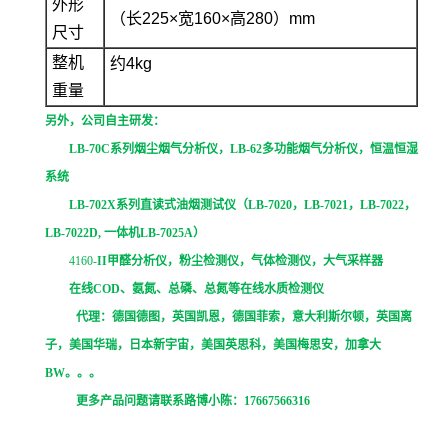
外形
（长225×宽160×高280）mm
尺寸
整机
约4kg
重量
另外，公司自主研发：
LB-70C
系列烟尘烟气分析仪，
LB-62
多功能烟气分析仪，恒温恒湿
系统
LB-702X
系列直读式油烟测试仪（
LB-7020
，
LB-7021
，
LB-7022
，
LB-7022D,
一体机
LB-7025A
）
4160-
II
甲醛分析仪，粉尘检测仪，气体检测仪，大气采样器
在线
COD
、氨氮、总磷、总氮等在线水质检测仪
代理：德国德图，英国凯恩，德国菲索，意大利斯尔顿，英国离
子，美国华瑞，日本新宇宙，美国英思科，美国梅思安，加拿大
BW
。。。
更多产品问题请联系路博小陈：
17667566316