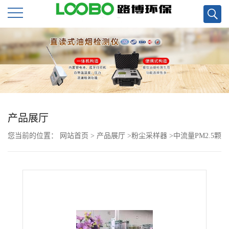
公
司
首
页
产品展厅
您当前的位置：
网站首页
>
产品展厅
>
粉尘采样器
>
中流量PM2.5颗
公
粒物采样器用LB-120F
司
介
绍