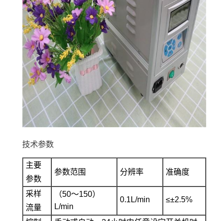
技术参数
主要
参数范围
分辨率
准确度
参数
采样
（50～150）
0.1L/min
≤±2.5%
L/min
流量