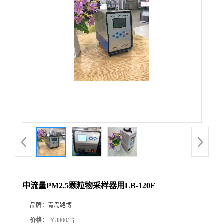
公
司
动
态
产
品
展
中流量PM2.5颗粒物采样器用LB-120F
厅
品牌：
青岛路博
证
价格：
￥8800/台