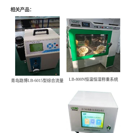
相关产品：
LB-800N恒温恒湿称重系统
青岛路博LB-6015型综合流量
适用于低浓度烟尘采样滤膜
压力校准仪现货
烘干后使用