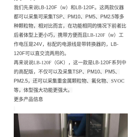
我们先来说
LB-120F
（
w
）和
LB-120F
。这两款仪器
都可以采集
可采集
TSP
、
PM10
、
PM5
、
PM2.5
等多
种颗粒物
，相对比而言，在功能相同的情况下前者比
后者体型上更小巧，携带方便而且
LB-120F
（
w
）工
作电压是
24V
，标配的电源线是带转换器的，
LB-
120F
可以直交流两用的。
再来说说
LB-120F
（
GK
），这一款是
LB-120F
系列中
的高配版，不仅可以及采集
TSP
、
PM10
、
PM5
、
PM2.5
，还可以采集重金属颗粒物、氟化物、
SVOC
等，体型强大功能更强大。
更多产品信息