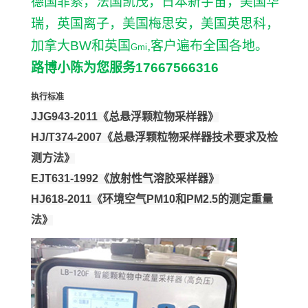
德国菲索，法国凯茂，日本新宇宙，美国华
瑞，英国离子，美国梅思安，美国英思科，
加拿大
BW
和英国
,
客户遍布全国各地。
Gmi
路博小陈为您服务
17667566316
执行标准
JJG943-2011《总悬浮颗粒物采样器》
HJ/T374-2007《总悬浮颗粒物采样器技术要求及检
测方法》
EJT631-1992《放射性气溶胶采样器》
HJ618-2011《环境空气PM10和PM2.5的测定重量
法》