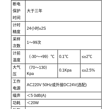
断电
保护
大于三年
时间
计时
24小时±2S
精度
采样
1～99次
次数
计前
（-30～+99）℃
0.1℃
≤±2℃
温度
大气
（70～130）
0.1Kpa
≤±2.5%
Kpa
压
工作
AC220V 50Hz或外接DC24V(选配)
电源
噪声
＜5 0dB(A)
功耗
＜20W