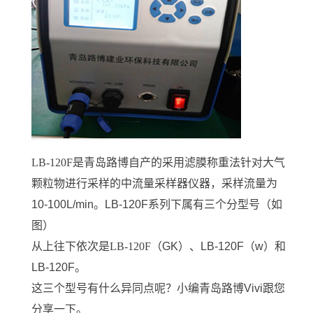
LB-120F
是青岛路博自产的采用滤膜称重法针对大气
颗粒物进行采样的中流量采样器仪器，采样流量为
10-100L/min
。
LB-120F
系列下属有三个分型号（如
图）
从上往下依次
是
LB-120F
（
GK
）、
LB-120F
（
w
）和
LB-120F
。
这三个型号有什么异同点呢？小编青岛路博
Vivi
跟您
分享一下。