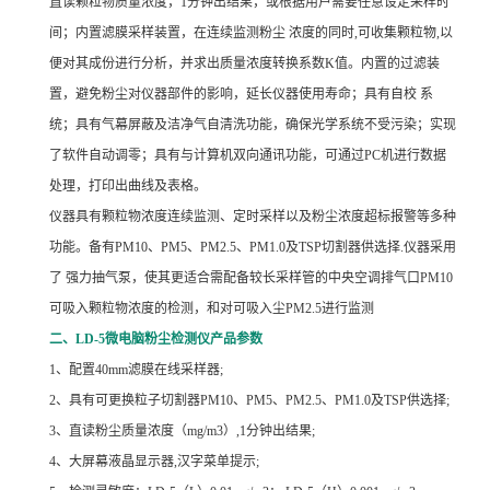
直读颗粒物质量浓度，1分钟出结果，或根据用户需要任意设定采样时
间；内置滤膜采样装置，在连续监测粉尘 浓度的同时,可收集颗粒物,以
便对其成份进行分析，并求出质量浓度转换系数K值。内置的过滤装
置，避免粉尘对仪器部件的影响，延长仪器使用寿命；具有自校 系
统；具有气幕屏蔽及洁净气自清洗功能，确保光学系统不受污染；实现
了软件自动调零；具有与计算机双向通讯功能，可通过PC机进行数据
处理，打印出曲线及表格。
仪器具有颗粒物浓度连续监测、定时采样以及粉尘浓度超标报警等多种
功能。备有PM10、PM5、PM2.5、PM1.0及TSP切割器供选择.仪器采用
了 强力抽气泵，使其更适合需配备较长采样管的中央空调排气口PM10
可吸入颗粒物浓度的检测，和对可吸入尘PM2.5进行监测
二、LD-5微电脑粉尘检测仪产品参数
1
、配置40mm滤膜在线采样器;
2
、具有可更换粒子切割器PM10、PM5、PM2.5、PM1.0及TSP供选择;
3
、直读粉尘质量浓度（mg/m3）,1分钟出结果;
4
、大屏幕液晶显示器,汉字菜单提示;