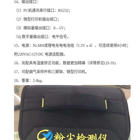
14
、输出接口：
（1）PC机通讯串行接口：RS232；
（2）微型打印机输出接口；
（3）模拟量输出接口：0—1V；
（4) 数字量输出接口：电平信号。
15
、电源：Ni-MH或锂电充电电池组（1.2V x 4），可连续使用8小时；
附220VAC/12VDC 电源适配器。
16
、另配具有湿度修正功能，数据更加精确（详情参见LD-5S)
17
、可配烟气采样杆和三脚架、微型打印机。
18
、重量：2.4kg。