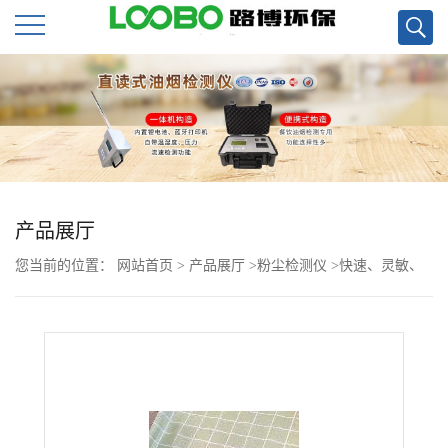
公
司
首
页
产品展厅
您当前的位置：
网站首页
>
产品展厅
>
粉尘检测仪
>
快速、灵敏、
公
稳定性好LD-5粉尘检测仪
司
介
绍