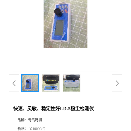
公
司
动
态
产
品
展
快速、灵敏、稳定性好LD-5粉尘检测仪
厅
品牌：
青岛路博
证
价格：
￥10000/台