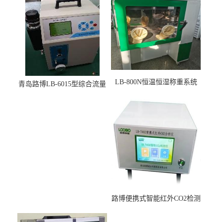
LB-800N恒温恒湿称重系统
青岛路博LB-6015型综合流量
适用于低浓度烟尘采样滤膜
压力校准仪现货
烘干后使用
路博便携式智能红外CO2检测
仪疾控公共场所LB-7402