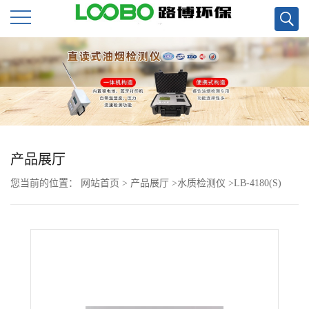
公
司
首
页
产品展厅
您当前的位置：
网站首页
>
产品展厅
>
水质检测仪
>
LB-4180(S)
公
BOD测定仪 利用空气压差法进行生化需氧量的测定
司
介
绍