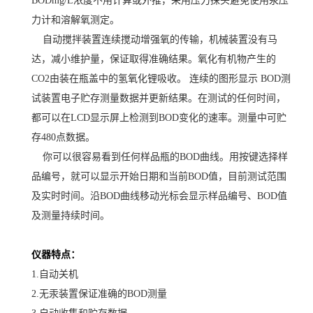
BODmg/L浓度不用计算或外推，采用压力探头避免使用汞压
力计和溶解氧测定。
自动搅拌装置连续搅动增强氧的传输，机械装置没有马
达，减小维护量，保证取得准确结果。氧化有机物产生的
CO2由装在瓶盖中的氢氧化锂吸收。 连续的图形显示 BOD测
试装置电子贮存测量数据并更新结果。在测试的任何时间，
都可以在LCD显示屏上检测到BOD变化的速率。测量中可贮
存480点数据。
你可以很容易看到任何样品瓶的BOD曲线。用按键选择样
品编号，就可以显示开始日期和当前BOD值，目前测试范围
及实时时间。沿BOD曲线移动光标会显示样品编号、BOD值
及测量持续时间。
仪器特点：
1.自动关机
2.无汞装置保证准确的BOD测量