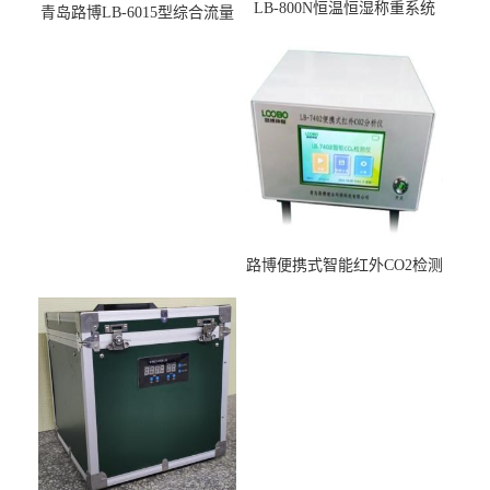
LB-800N恒温恒湿称重系统
青岛路博LB-6015型综合流量
适用于低浓度烟尘采样滤膜
压力校准仪现货
烘干后使用
路博便携式智能红外CO2检测
仪疾控公共场所LB-7402