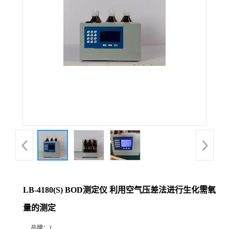
公
司
动
态
产
品
展
LB-4180(S) BOD测定仪 利用空气压差法进行生化需氧
厅
量的测定
证
品牌：
1