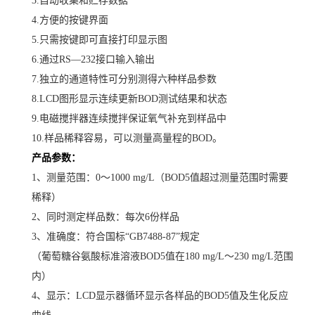
3.自动收集和贮存数据
4.方便的按键界面
5.只需按键即可直接打印显示图
6.通过RS—232接口输入输出
7.独立的通道特性可分别测得六种样品参数
8.LCD图形显示连续更新BOD测试结果和状态
9.电磁搅拌器连续搅拌保证氧气补充到样品中
10.样品稀释容易，可以测量高量程的BOD。
产品参数：
1、测量范围：0～1000 mg/L（BOD5值超过测量范围时需要
稀释）
2、同时测定样品数：每次6份样品
3、准确度：符合国标“GB7488-87”规定
（葡萄糖谷氨酸标准溶液
BOD5值在180 mg/L～230 mg/L范围
内）
4、显示：LCD显示器循环显示各样品的BOD5值及生化反应