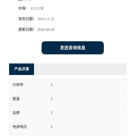
价格：
￥123/台
书
发布日期：
2019-11-21
荣
更新日期：
2026-08-08
誉
发送咨询信息
联
产品详请
系
1
分辨率
方
1
重量
式
1
品牌
在
1
电源电压
线