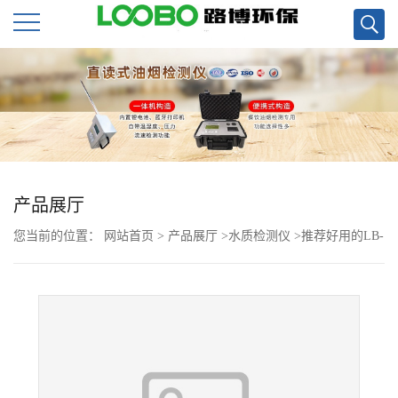
公
司
首
页
产品展厅
您当前的位置：
网站首页
>
产品展厅
>
水质检测仪
>
推荐好用的LB-
公
901A COD恒温加热器COD消解仪
司
介
绍