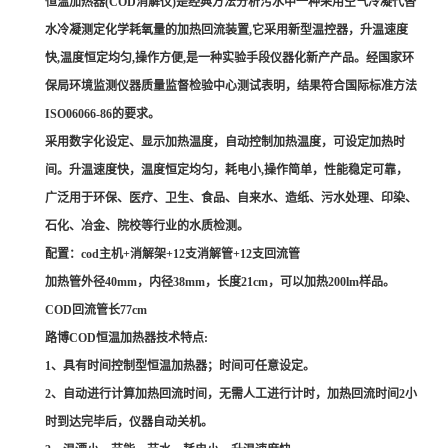
恒温加热器
(COD
消解仪
)
是经典方法分析污水中一种采用空气冷凝代替
水冷凝测定化学耗氧量的加热回流装置
,
它采用新型温控器，升温速度
快
,
温度恒定均匀
,
操作方便
,
是一种实验手段仪器化新产产品。经国家环
保局环境监测仪器质量监督检验中心测试表明，结果符合国际标准方法
ISO06066-86
的要求。
采用数字化设定、显示加热温度，自动控制加热温度，可设定加热时
间。升温速度快，温度恒定均匀，耗电小
,
操作简单，性能稳定可靠，
广泛用于环保、医疗、卫生、食品、自来水、造纸、污水处理、印染、
石化、冶金、院校等行业的水质检测。
配置：
cod
主机
+
消解架
+12
支消解管
+12
支回流管
加热管外径
40mm
，内径
38mm
，长度
21cm
，可以加热
200lm
样品。
COD
回流管长
77cm
路博
COD
恒温加热器技术特点
:
1
、具有时间控制型恒温加热器；时间可任意设定。
2
、自动进行计算加热回流时间，无需人工进行计时，加热回流时间
2
小
时到达完毕后，仪器自动关机。