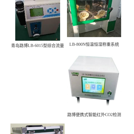
LB-800N恒温恒湿称重系统
青岛路博LB-6015型综合流量
适用于低浓度烟尘采样滤膜
压力校准仪现货
烘干后使用
路博便携式智能红外CO2检测
仪疾控公共场所LB-7402