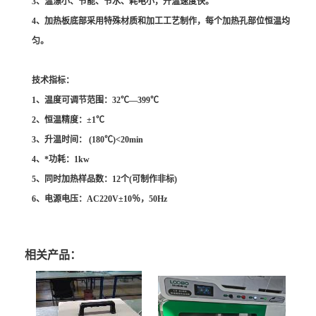
3
、温漂小、节能、节水、耗电小，升温速度快。
4
、加热板底部采用特殊材质和加工工艺制作，每个加热孔部位恒温均
匀。
技术指标
：
1
、温度可调节范围：
32℃—399℃
2
、恒温精度：
±1℃
3
、升温时间：
(180℃)<20min
4
、*功耗：
1kw
5
、同时加热样品数：
12
个
(
可制作非标
)
6
、电源电压：
AC220V±10
％，
50Hz
相关产品：