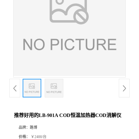
公
司
动
态
产
品
展
推荐好用的LB-901A COD恒温加热器COD消解仪
厅
品牌：
路博
证
价格：
￥2400/台