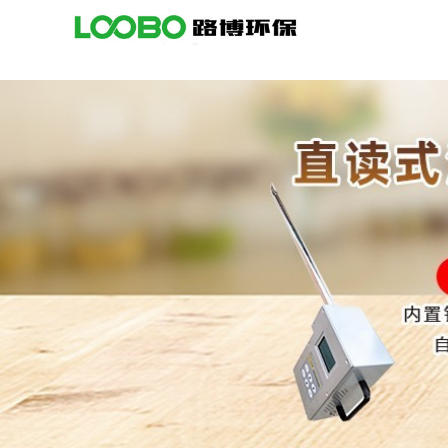
公
司
首
页
公
司
介
绍