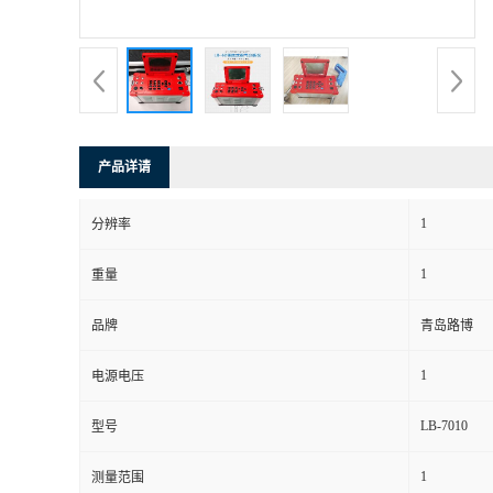
书
荣
誉
产品详请
联
1
分辨率
系
1
重量
方
品牌
青岛路博
式
1
电源电压
在
LB-7010
型号
1
测量范围
线