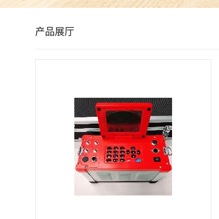
公
产品展厅
司
动
态
产
品
展
厅
证