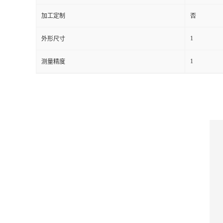
加工定制
否
留
1
外形尺寸
言
1
测量精度