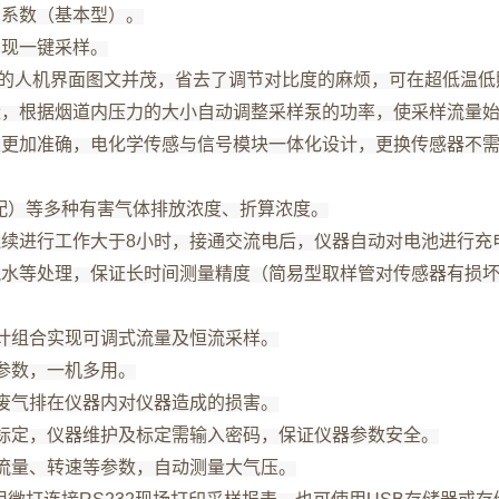
剩系数（基本型）。
实现一键采样。
好的人机界面图文并茂，省去了调节对比度的麻烦，可在超低温
量，根据烟道内压力的大小自动调整采样泵的功率，使采样流量
果更加准确，电化学传感与信号模块一体化设计，更换传感器不
S（选配）等多种有害气体排放浓度、折算浓度。
连续进行工作大于8小时，接通交流电后，仪器自动对电池进行充
脱水等处理，保证长时间测量精度（简易型取样管对传感器有损坏
计组合实现可调式流量及恒流采样。
参数，一机多用。
废气排在仪器内对仪器造成的损害。
性标定，仪器维护及标定需输入密码，保证仪器参数安全。
流量、转速等参数，自动测量大气压。