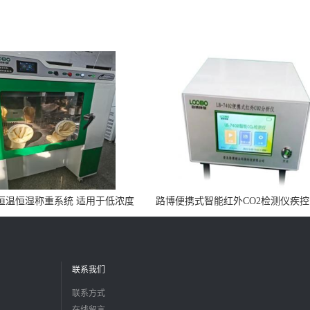
0N恒温恒湿称重系统 适用于低浓度
路博便携式智能红外CO2检测仪疾
烟尘采样滤膜烘干后使用
所LB-7402
联系我们
联系方式
在线留言