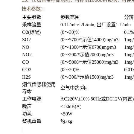
15、仪器自带存储功能，可存储10000组数据，可
技术参数：
主要参数
参数范围
分辨
采样流量
0.1L/min~2L/min, 出厂设置1 L/min
O2(标配)
(0～30)%
0.1%
SO2
(0～5700/*示值14000)mg/m3
1mg
NO
(0～1300/*示值6700)mg/m3
1mg
NO2
(0～200/*示值2000)mg/m3
1mg
CO
(0～5000/*示值25000)mg/m3
1mg
CO2
(0～20)%
0.01
H2S
(0～300/*示值1500)mg/m3
1mg
烟气传感器使用
空气中约3年
寿命
工作电源
AC220V±10% 50Hz或DC12V(内置)
噪声
< 50dB(A)
功耗
<50W
整机重量
约3kg