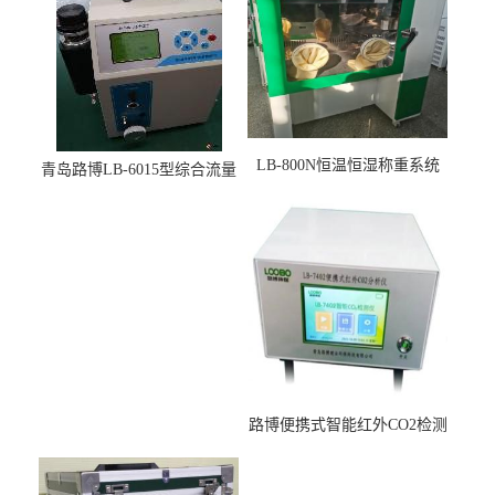
LB-800N恒温恒湿称重系统
青岛路博LB-6015型综合流量
适用于低浓度烟尘采样滤膜
压力校准仪现货
烘干后使用
路博便携式智能红外CO2检测
仪疾控公共场所LB-7402