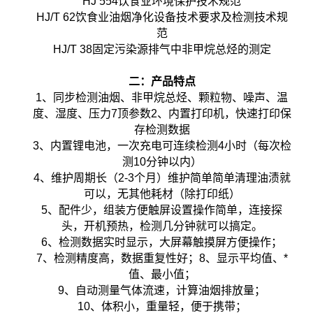
HJ 554饮食业环境保护技术规范
HJ/T 62饮食业油烟净化设备技术要求及检测技术规
范
HJ/T 38固定污染源排气中非甲烷总烃的测定
二：产品特点
1、同步检测油烟、非甲烷总烃、颗粒物、噪声、温
度、湿度、压力7顶参数2、内置打印机，快速打印保
存检测数据
3、内置锂电池，一次充电可连续检测4小时（每次检
测10分钟以内）
4、维护周期长（2-3个月）维护简单简单清理油渍就
可以，无其他耗材（除打印纸）
5、配件少，组装方便触屏设置操作简单，连接探
头，开机预热，检测几分钟就可以搞定。
6、检测数据实时显示，大屏幕触摸屏方便操作；
7、检测精度高，数据重复性好；8、显示平均值、*
值、最小值；
9、自动测量气体流速，计算油烟排放量；
10、体积小，重量轻，便于携带；