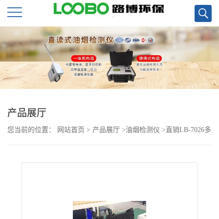
公
司
首
页
产品展厅
您当前的位置：
网站首页
>
产品展厅
>
油烟检测仪
>
直销LB-7026多
公
功能便携式油烟检测仪
司
介
绍