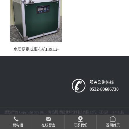
水质便携式离心机HJ91.2-
2022地表水总磷监测内置有
电池
服务咨询热线
0532-80686730
版权所有 Copyright (©) 2026
青岛路博建业环保科技有限公司（王振）
XML
技
术支持：
盖德化工网
食品商务网
一键电话
在线留言
联系我们
返回首页