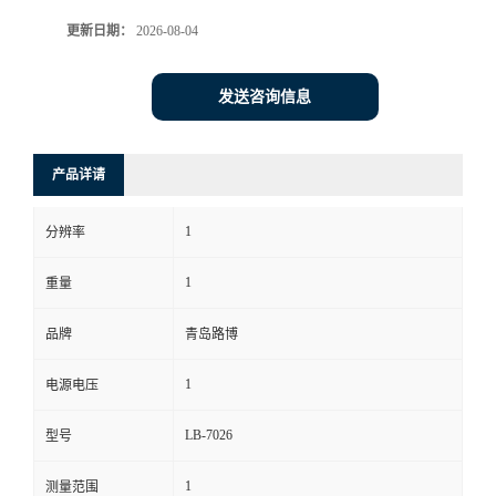
更新日期：
2026-08-04
书
荣
发送咨询信息
誉
产品详请
联
1
分辨率
系
1
重量
方
品牌
青岛路博
式
1
电源电压
在
LB-7026
型号
线
1
测量范围