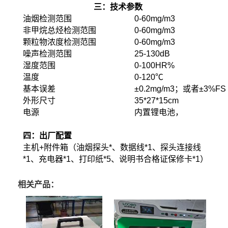
三：技术参数
油烟检测范围
0-60mg/m3
非甲烷总烃检测范围
0-60mg/m3
颗粒物浓度检测范围
0-60mg/m3
噪声检测范围
25-130dB
湿度范围
0-100HR%
温度
0-120℃
基本误差
±0.2mg/m3；或者±3%FS
外形尺寸
35*27*15cm
电源
内置锂电池，
四：出厂配置
主机+附件箱（油烟探头*、数据线*1、探头连接线
*1、充电器*1、打印纸*5、说明书合格证保修卡*1）
相关产品：