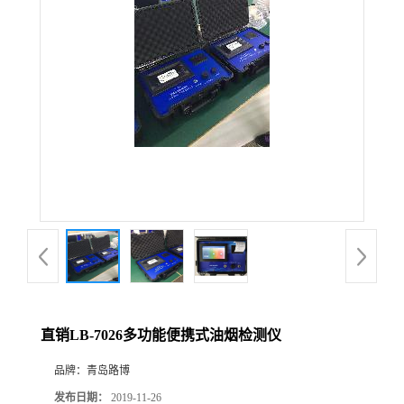
公
司
动
态
产
品
展
直销LB-7026多功能便携式油烟检测仪
厅
品牌：
青岛路博
证
发布日期：
2019-11-26