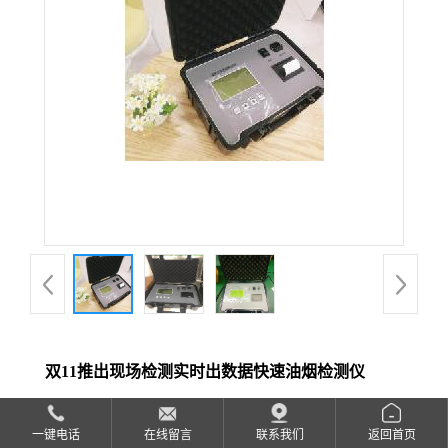
公
司
动
态
产
品
展
双11推出现场检测实时出数据快速油烟检测仪
厅
品牌：
青岛路博
证
一键电话
在线留言
联系我们
返回首页
价格：
￥35000/台