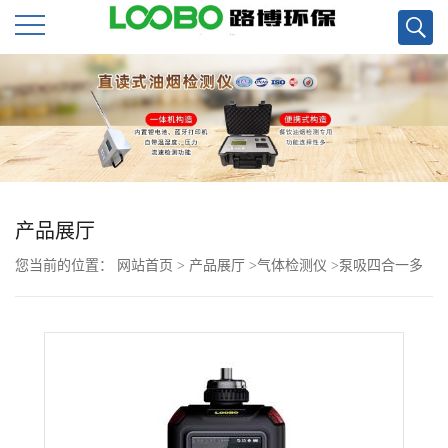
公
司
首
页
产品展厅
您当前的位置：
网站首页
>
产品展厅
>
气体检测仪
>
泵吸四合一多
公
气体检测仪LB-MS4X
司
介
绍