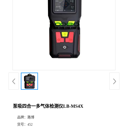
公
司
动
态
产
品
展
泵吸四合一多气体检测仪LB-MS4X
厅
品牌：
路博
证
货号：
452