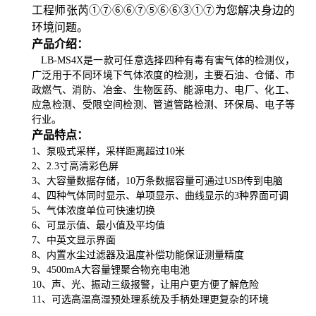
工程师张芮①⑦⑥⑥⑦⑤⑥⑥③①⑦为您解决身边的
环境问题。
产品介绍：
LB-MS4X是一款可任意选择四种有毒有害气体的检测仪，
广泛用于不同环境下气体浓度的检测，主要石油、仓储、市
政燃气、消防、冶金、生物医药、能源电力、电厂、化工、
应急检测、受限空间检测、管道管路检测、环保局、电子等
行业
。
产品特点：
1、
泵吸式采样，采样距离超过
10米
2、2.3寸高清彩色屏
3、
大容量数据存储，
10万条数据容量可通过USB传到电脑
4、四种气体同时显示、单项显示、曲线显示的3种界面可调
5、
气体浓度单位可快速切换
6、
可显示值、最小值及平均值
7、
中英文显示界面
8、内置水尘过滤器及温度补偿功能保证测量精度
9、4500mA
大容量锂聚合物充电电池
10、
声、光、振动三级报警，让用户更方便了解危险
11、
可选高温高湿预处理系统及手柄处理更复杂的环境