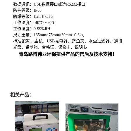
数据通讯：USB数据接口或选RS232接口
防护等级：
IP65
防爆等级：ExiaⅡCT
6
工作温度：
-40℃～70℃
工作湿度：
0-9
9
%RH
尺寸重量：
165
mm×
75
mm×
30
mm
0.3kg
标准配置：主机、USB充电器、鳄鱼夹、水尘过滤器、通讯
光盘、铝制箱、合格证、保修卡、说明书
青岛路博伟业环保提供产品的售后及技术支持！
相关产品：