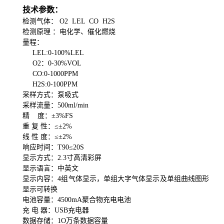
技术参数：
检测气体：
O2 LEL CO H2S
检测原理
：
电化学
、
催化燃烧
量程：
LEL:0-100%LEL
O2：0-30%VOL
CO:0-1000PPM
H2S:0-100PPM
采样方式：泵吸式
采样流量：500ml/min
精 度：±3%FS
重 复 性：≤±2%
线 性 度：≤±2%
响应时间
：
T90
≤
20S
显示方式：2.3寸高清彩屏
显示语言：中英文
显示内容：4组气体显示，单组大字气体显示及单组曲线图形
显示可转换
电池容量：4500mA聚合物充电电池
充 电 器：USB充电器
数据存储：1O万条数据容量