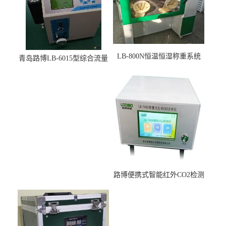
LB-800N恒温恒湿称重系统
青岛路博LB-6015型综合流量
适用于低浓度烟尘采样滤膜
压力校准仪现货
烘干后使用
路博便携式智能红外CO2检测
仪疾控公共场所LB-7402